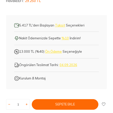
Havale/EFT:
29.250 TL
5.417 TL'den Başlayan
Taksit
Seçenekleri
Nakit Ödemenizde Sepette
%10
İndirim!
13.000 TL (%40)
Ön Ödeme
Seçeneğiyle
Öngörülen Teslimat Tarihi:
04.09.2026
Kurulum & Montaj
SEPETE EKLE