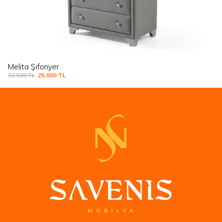
Moka Yeşil Çamaşırlık
27.750
TL
23.750
TL