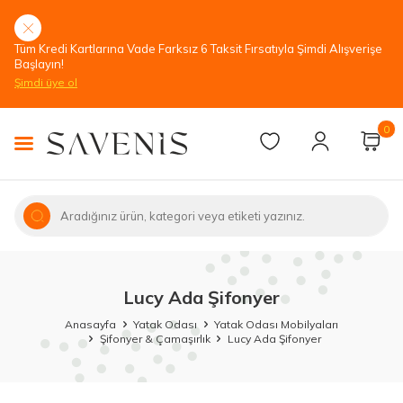
Tüm Kredi Kartlarına Vade Farksız 6 Taksit Fırsatıyla Şimdi Alışverişe
Başlayın!
Şimdi üye ol
0
Lucy Ada Şifonyer
Anasayfa
Yatak Odası
Yatak Odası Mobilyaları
Şifonyer & Çamaşırlık
Lucy Ada Şifonyer