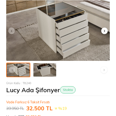
Ürün Kodu :
T8240
Lucy Ada Şifonyer
Stokta
Vade Farksız 6 Taksit Fırsatı
32.500
TL
39.950
TL
%19