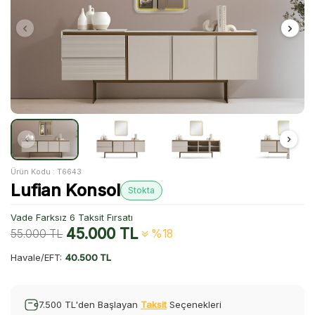
Ürün Kodu :
T6643
Lufian Konsol
Stokta
Vade Farksız 6 Taksit Fırsatı
45.000
TL
55.000
TL
%18
Havale/EFT:
40.500 TL
7.500 TL'den Başlayan
Taksit
Seçenekleri