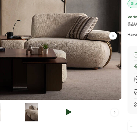
Sto
Vade 
62.
Hava