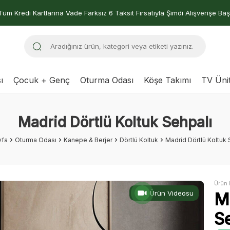
Tüm Kredi Kartlarına Vade Farksız 6 Taksit Fırsatıyla Şimdi Alışverişe Baş
ı
Çocuk + Genç
Oturma Odası
Köşe Takımı
TV Ünit
Madrid Dörtlü Koltuk Sehpalı
yfa
Oturma Odası
Kanepe & Berjer
Dörtlü Koltuk
Madrid Dörtlü Koltuk 
Ürün 
Ürün Videosu
M
S