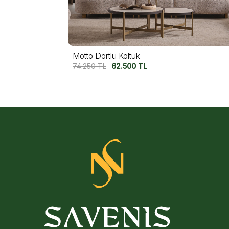
Motto Dörtlü Koltuk
74.250
TL
62.500
TL