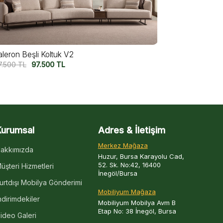
aleron Beşli Koltuk V2
Valeron Dörtl
7.500
TL
97.500
TL
82.500
TL
6
Kurumsal
Adres & İletişim
Merkez Mağaza
akkımızda
Huzur, Bursa Karayolu Cad,
52. Sk. No:42, 16400
üşteri Hizmetleri
İnegöl/Bursa
urtdışı Mobilya Gönderimi
Mobiliyum Mağaza
ndirimdekiler
Mobiliyum Mobilya Avm B
Etap No: 38 İnegöl, Bursa
ideo Galeri