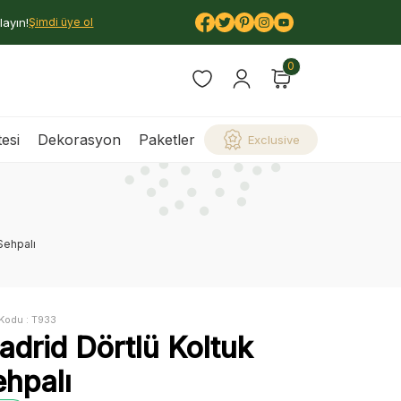
layın!
Şimdi üye ol
0
esi
Dekorasyon
Paketler
Exclusive
Sehpalı
Kodu :
T933
adrid Dörtlü Koltuk
ehpalı