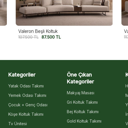
Valeron Beşli Koltuk
V
107.500
TL
87.500
TL
11
Kategoriler
Öne Çıkan
Kategoriler
Yatak Odası Takımı
H
Makyaj Masası
Yemek Odası Takımı
M
Gri Koltuk Takımı
Çocuk + Genç Odası
Y
Bej Koltuk Takımı
Köşe Koltuk Takımı
İ
Gold Koltuk Takımı
Tv Ünitesi
V