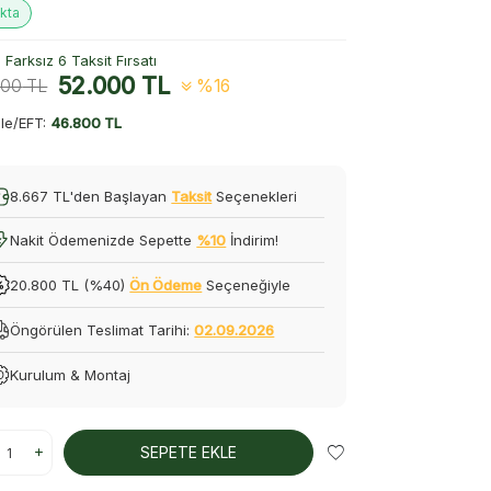
kta
Farksız 6 Taksit Fırsatı
52.000
TL
000
TL
%16
le/EFT:
46.800 TL
8.667 TL'den Başlayan
Taksit
Seçenekleri
Nakit Ödemenizde Sepette
%10
İndirim!
20.800 TL (%40)
Ön Ödeme
Seçeneğiyle
Öngörülen Teslimat Tarihi:
02.09.2026
Kurulum & Montaj
SEPETE EKLE