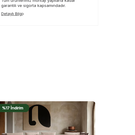
Tüm ürünlerimiz montajı yapılana kadar
garantili ve sigorta kapsamındadır.
Detaylı Bilgi
%17 İndirim
%18 İndirim