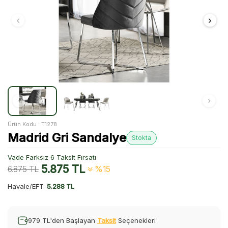
Ürün Kodu :
T1278
Madrid Gri Sandalye
Stokta
Vade Farksız 6 Taksit Fırsatı
5.875
TL
6.875
TL
%15
Havale/EFT:
5.288 TL
979 TL'den Başlayan
Taksit
Seçenekleri