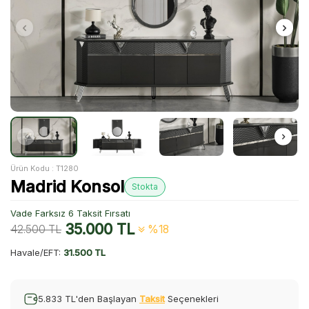
Ürün Kodu :
T1280
Madrid Konsol
Stokta
Vade Farksız 6 Taksit Fırsatı
35.000
TL
42.500
TL
%18
Havale/EFT:
31.500 TL
5.833 TL'den Başlayan
Taksit
Seçenekleri