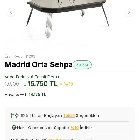
Ürün Kodu :
T1283
Madrid Orta Sehpa
Stokta
Vade Farksız 6 Taksit Fırsatı
15.750
TL
19.500
TL
%19
Havale/EFT:
14.175 TL
2.625 TL'den Başlayan
Taksit
Seçenekleri
Nakit Ödemenizde Sepette
%10
İndirim!