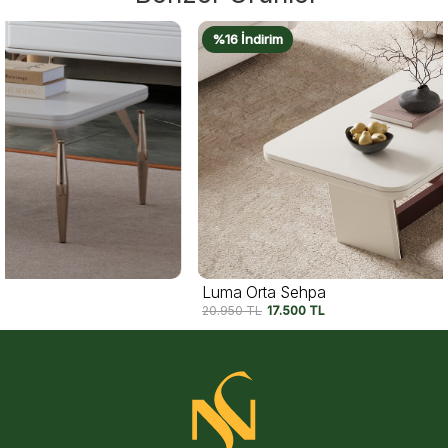
%16 İndirim
Luma Orta Sehpa
20.950
TL
17.500
TL