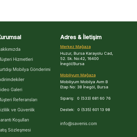
Kurumsal
Adres & İletişim
Merkez Mağaza
akkımızda
Huzur, Bursa Karayolu Cad,
52. Sk. No:42, 16400
üşteri Hizmetleri
İnegöl/Bursa
urtdışı Mobilya Gönderimi
Mobiliyum Mağaza
ndirimdekiler
Mobiliyum Mobilya Avm B
Etap No: 38 İnegöl, Bursa
ideo Galeri
Sipariş:
0 (533) 681 60 76
üşteri Referansları
izlilik ve Güvenlik
Destek:
0 (535) 601 13 98
aranti Koşulları
info@savenis.com
atış Sözleşmesi