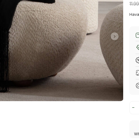
11.9
Hava
Wh