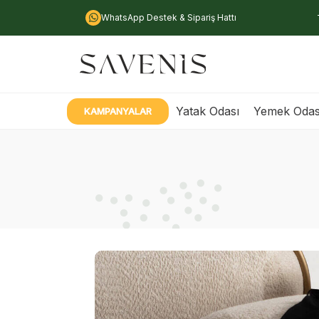
WhatsApp Destek & Sipariş Hattı
Yatak Odası
Yemek Odas
KAMPANYALAR