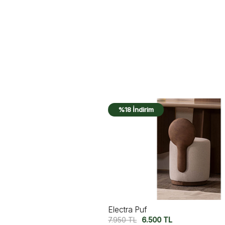
%18 İndirim
Electra Puf
7.950
TL
6.500
TL