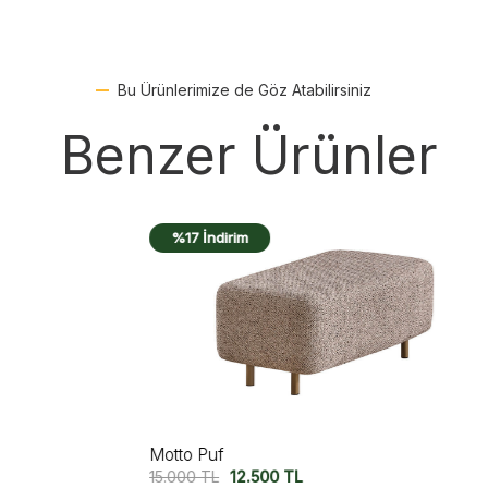
Bu Ürünlerimize de Göz Atabilirsiniz
Benzer Ürünler
%17 İndirim
Motto Puf
Ve
15.000
TL
12.500
TL
1