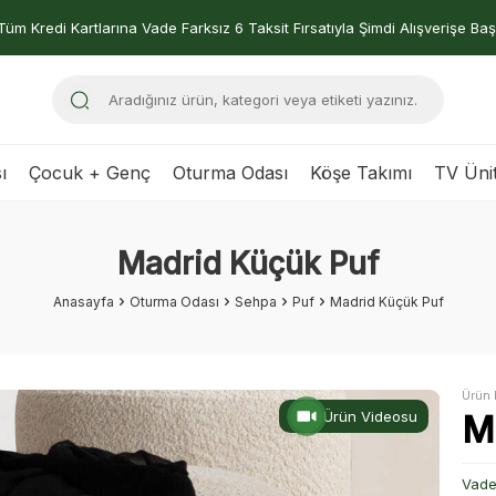
Tüm Kredi Kartlarına Vade Farksız 6 Taksit Fırsatıyla Şimdi Alışverişe Baş
ı
Çocuk + Genç
Oturma Odası
Köşe Takımı
TV Ünit
Madrid Küçük Puf
Anasayfa
Oturma Odası
Sehpa
Puf
Madrid Küçük Puf
Ürün 
Ürün Videosu
M
Vade 