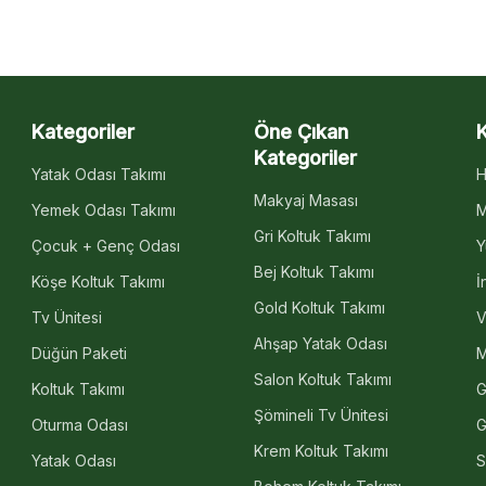
Kategoriler
Öne Çıkan
Kategoriler
Yatak Odası Takımı
H
Makyaj Masası
Yemek Odası Takımı
M
Gri Koltuk Takımı
Çocuk + Genç Odası
Y
Bej Koltuk Takımı
Köşe Koltuk Takımı
İ
Gold Koltuk Takımı
Tv Ünitesi
V
Ahşap Yatak Odası
Düğün Paketi
M
Salon Koltuk Takımı
Koltuk Takımı
G
Şömineli Tv Ünitesi
Oturma Odası
G
Krem Koltuk Takımı
Yatak Odası
S