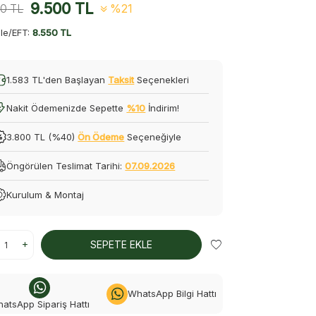
9.500
TL
90
TL
%21
le/EFT:
8.550 TL
1.583 TL'den Başlayan
Taksit
Seçenekleri
Nakit Ödemenizde Sepette
%10
İndirim!
3.800 TL (%40)
Ön Ödeme
Seçeneğiyle
Öngörülen Teslimat Tarihi:
07.09.2026
Kurulum & Montaj
SEPETE EKLE
WhatsApp Bilgi Hattı
atsApp Sipariş Hattı