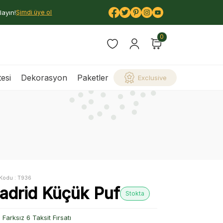
layın!
Şimdi üye ol
0
esi
Dekorasyon
Paketler
Exclusive
Kodu :
T936
adrid Küçük Puf
Stokta
Farksız 6 Taksit Fırsatı