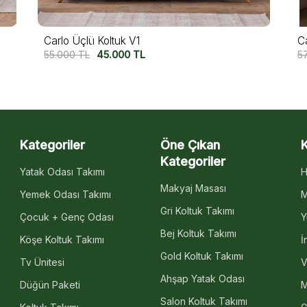
Capri Üçlü Koltuk
M
57.500
TL
47.500
TL
5
Kategoriler
Öne Çıkan
Kategoriler
Yatak Odası Takımı
H
Makyaj Masası
Yemek Odası Takımı
M
Gri Koltuk Takımı
Çocuk + Genç Odası
Y
Bej Koltuk Takımı
Köşe Koltuk Takımı
İ
Gold Koltuk Takımı
Tv Ünitesi
V
Ahşap Yatak Odası
Düğün Paketi
M
Salon Koltuk Takımı