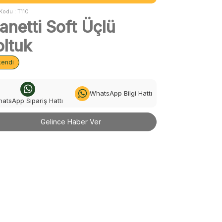
Kodu :
T110
anetti Soft Üçlü
oltuk
kendi
WhatsApp Bilgi Hattı
atsApp Sipariş Hattı
Gelince Haber Ver