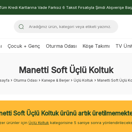
Tüm Kredi Kartlarına Vade Farksız 6 Taksit Fırsatıyla Şimdi Alışverişe Baş
ı
Çocuk + Genç
Oturma Odası
Köşe Takımı
TV Ünit
Manetti Soft Üçlü Koltuk
sayfa
Oturma Odası
Kanepe & Berjer
Üçlü Koltuk
Manetti Soft Üçlü Ko
etti Soft Üçlü Koltuk ürünü artık üretilmemekte
er ürünler için
Üçlü Koltuk
kategorisine
4
saniye sonra yönlendirileceks