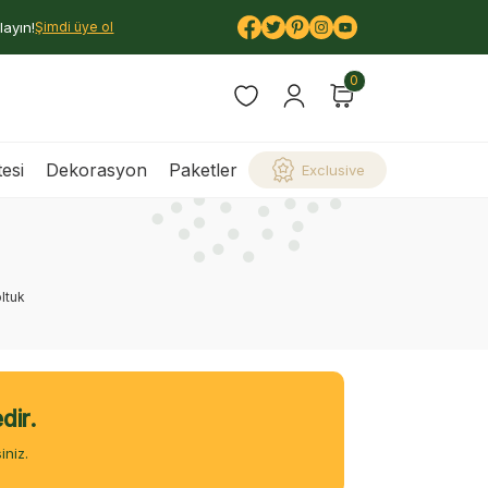
layın!
Şimdi üye ol
0
esi
Dekorasyon
Paketler
Exclusive
ltuk
dir.
iniz.