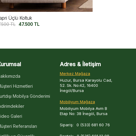
iura Üçlü Koltuk V2
Miura Üçlü K
7.500
TL
47.500
TL
57.500
TL
47
Kurumsal
Adres & İletişim
Merkez Mağaza
akkımızda
Huzur, Bursa Karayolu Cad,
52. Sk. No:42, 16400
üşteri Hizmetleri
İnegöl/Bursa
urtdışı Mobilya Gönderimi
Mobiliyum Mağaza
ndirimdekiler
Mobiliyum Mobilya Avm B
Etap No: 38 İnegöl, Bursa
ideo Galeri
Sipariş:
0 (533) 681 60 76
üşteri Referansları
Destek:
0 (535) 601 13 98