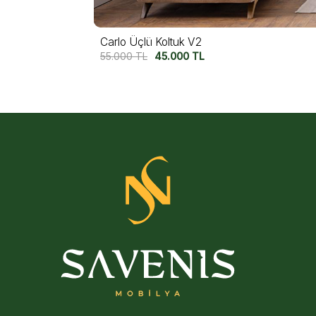
Carlo Üçlü Koltuk V1
55.000
TL
45.000
TL