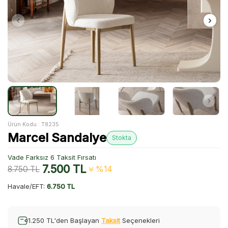
Ürün Kodu :
T8235
Marcel Sandalye
Stokta
Vade Farksız 6 Taksit Fırsatı
7.500
TL
8.750
TL
%14
Havale/EFT:
6.750 TL
1.250 TL'den Başlayan
Taksit
Seçenekleri