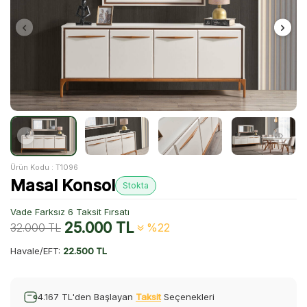
Ürün Kodu :
T1096
Masal Konsol
Stokta
Vade Farksız 6 Taksit Fırsatı
25.000
TL
32.000
TL
%22
Havale/EFT:
22.500 TL
4.167 TL'den Başlayan
Taksit
Seçenekleri