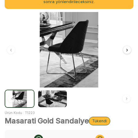
sonra yönlendirileceksiniz.
Ürün Kodu :
T1223
Masarati Gold Sandalye
Tükendi