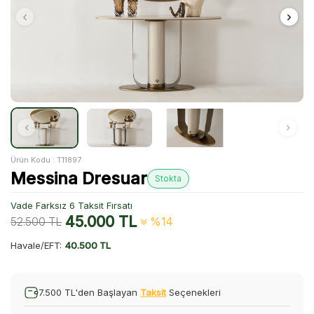
Ürün Kodu :
T11897
Messina Dresuar
Stokta
Vade Farksız 6 Taksit Fırsatı
45.000
TL
52.500
TL
%14
Havale/EFT:
40.500 TL
7.500 TL'den Başlayan
Taksit
Seçenekleri