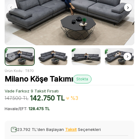
Ürün Kodu :
T870
Milano Köşe Takımı
Stokta
Vade Farksız 9 Taksit Fırsatı
142.750
TL
147.500
TL
%3
Havale/EFT:
128.475 TL
23.792 TL'den Başlayan
Taksit
Seçenekleri