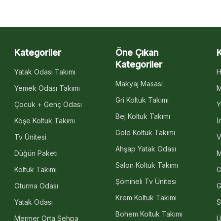
Kategoriler
Öne Çıkan
Kategoriler
Yatak Odası Takımı
H
Makyaj Masası
Yemek Odası Takımı
M
Gri Koltuk Takımı
Çocuk + Genç Odası
Y
Bej Koltuk Takımı
Köşe Koltuk Takımı
İ
Gold Koltuk Takımı
Tv Ünitesi
V
Ahşap Yatak Odası
Düğün Paketi
M
Salon Koltuk Takımı
Koltuk Takımı
G
Şömineli Tv Ünitesi
Oturma Odası
G
Krem Koltuk Takımı
Yatak Odası
S
Bohem Koltuk Takımı
Mermer Orta Sehpa
Ü