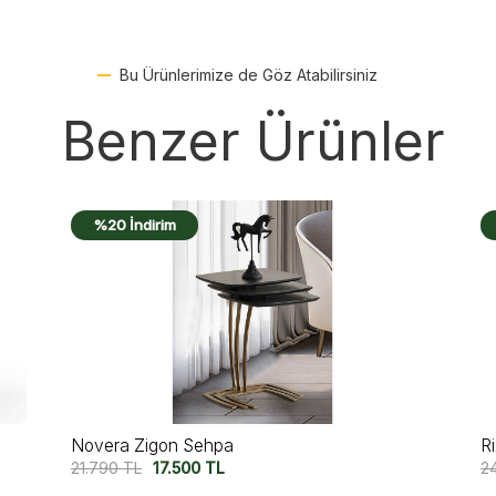
Bu Ürünlerimize de Göz Atabilirsiniz
Benzer Ürünler
%19 İndirim
Rixos Zigon Sehpa
M
24.500
TL
19.750
TL
1