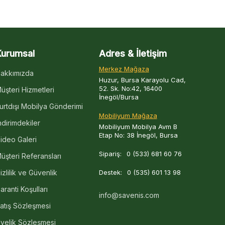
Kurumsal
Adres & İletişim
Merkez Mağaza
akkımızda
Huzur, Bursa Karayolu Cad,
52. Sk. No:42, 16400
üşteri Hizmetleri
İnegöl/Bursa
urtdışı Mobilya Gönderimi
Mobiliyum Mağaza
ndirimdekiler
Mobiliyum Mobilya Avm B
Etap No: 38 İnegöl, Bursa
ideo Galeri
Sipariş:
0 (533) 681 60 76
üşteri Referansları
izlilik ve Güvenlik
Destek:
0 (535) 601 13 98
aranti Koşulları
info@savenis.com
atış Sözleşmesi
yelik Sözleşmesi