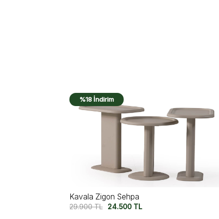
%20 İndirim
Novera Zigon Sehpa
21.790
TL
17.500
TL