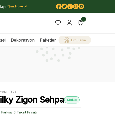
layın!
Şimdi üye ol
0
esi
Dekorasyon
Paketler
Exclusive
Kodu :
T825
ilky Zigon Sehpa
Stokta
Farksız 6 Taksit Fırsatı