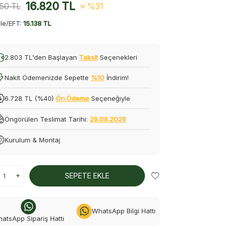
16.820
TL
350
TL
%31
le/EFT:
15.138 TL
2.803 TL'den Başlayan
Taksit
Seçenekleri
Nakit Ödemenizde Sepette
%10
İndirim!
6.728 TL (%40)
Ön Ödeme
Seçeneğiyle
Öngörülen Teslimat Tarihi:
29.08.2026
Kurulum & Montaj
SEPETE EKLE
WhatsApp Bilgi Hattı
atsApp Sipariş Hattı