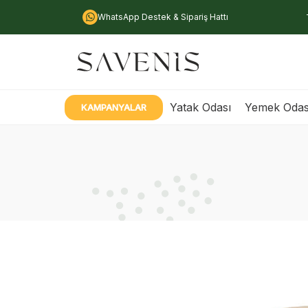
WhatsApp Destek & Sipariş Hattı
Yatak Odası
Yemek Odas
KAMPANYALAR