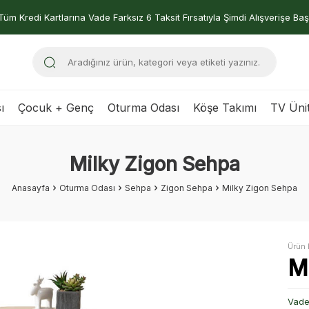
Tüm Kredi Kartlarına Vade Farksız 6 Taksit Fırsatıyla Şimdi Alışverişe Baş
ı
Çocuk + Genç
Oturma Odası
Köşe Takımı
TV Ünit
Milky Zigon Sehpa
Anasayfa
Oturma Odası
Sehpa
Zigon Sehpa
Milky Zigon Sehpa
Ürün 
M
Vade 