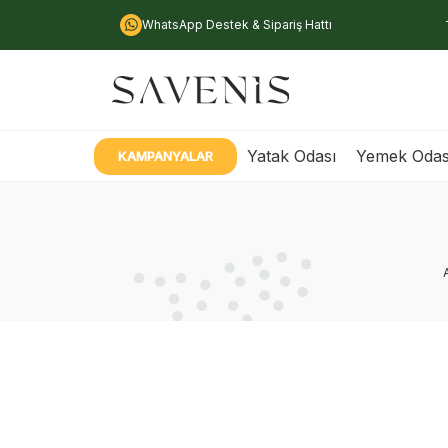
WhatsApp Destek & Sipariş Hattı
Yatak Odası
Yemek Odas
KAMPANYALAR