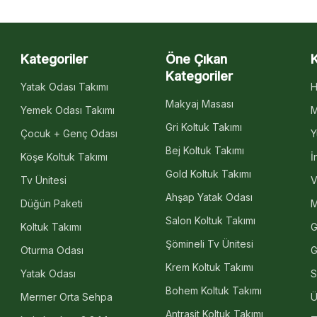
Kategoriler
Öne Çıkan
Kategoriler
Yatak Odası Takımı
H
Makyaj Masası
Yemek Odası Takımı
M
Gri Koltuk Takımı
Çocuk + Genç Odası
Y
Bej Koltuk Takımı
Köşe Koltuk Takımı
İ
Gold Koltuk Takımı
Tv Ünitesi
V
Ahşap Yatak Odası
Düğün Paketi
M
Salon Koltuk Takımı
Koltuk Takımı
G
Şömineli Tv Ünitesi
Oturma Odası
G
Krem Koltuk Takımı
Yatak Odası
S
Bohem Koltuk Takımı
Mermer Orta Sehpa
Ü
Antrasit Koltuk Takımı