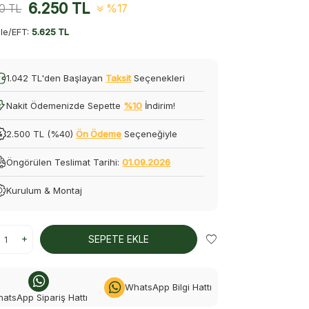
6.250
TL
00
TL
%17
le/EFT:
5.625 TL
1.042 TL'den Başlayan
Taksit
Seçenekleri
Nakit Ödemenizde Sepette
%10
İndirim!
2.500 TL (%40)
Ön Ödeme
Seçeneğiyle
Öngörülen Teslimat Tarihi:
01.09.2026
Kurulum & Montaj
SEPETE EKLE
WhatsApp Bilgi Hattı
atsApp Sipariş Hattı