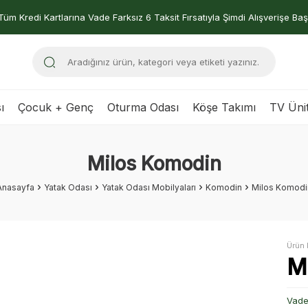
Tüm Kredi Kartlarına Vade Farksız 6 Taksit Fırsatıyla Şimdi Alışverişe Baş
ı
Çocuk + Genç
Oturma Odası
Köşe Takımı
TV Ünit
Milos Komodin
Anasayfa
Yatak Odası
Yatak Odası Mobilyaları
Komodin
Milos Komodi
Ürün 
M
Vade 