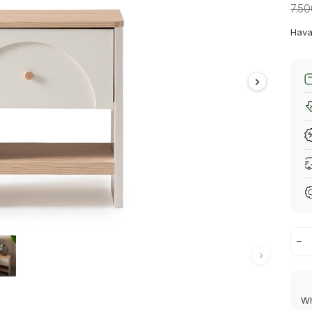
7.5
Hava
Wh