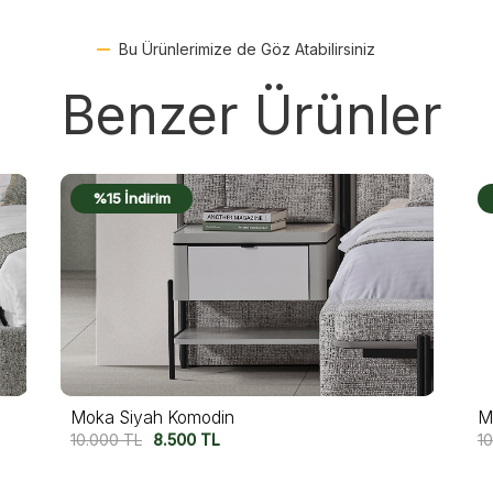
Bu Ürünlerimize de Göz Atabilirsiniz
Benzer Ürünler
%15 İndirim
Moka Komodin
N
10.000
TL
8.500
TL
12