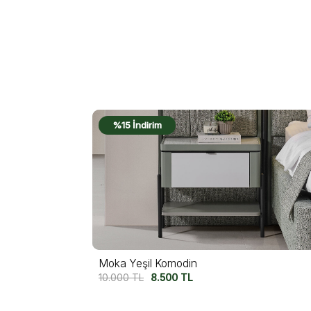
%15 İndirim
Moka Siyah Komodin
10.000
TL
8.500
TL