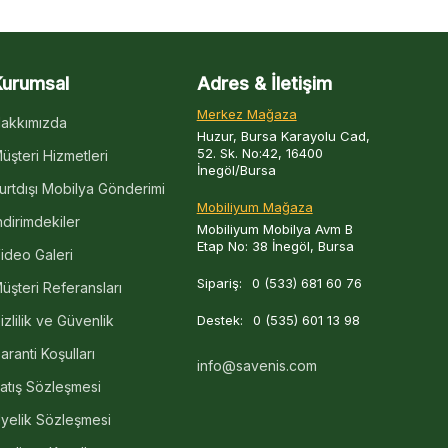
Kurumsal
Adres & İletişim
Merkez Mağaza
akkımızda
Huzur, Bursa Karayolu Cad,
52. Sk. No:42, 16400
üşteri Hizmetleri
İnegöl/Bursa
urtdışı Mobilya Gönderimi
Mobiliyum Mağaza
ndirimdekiler
Mobiliyum Mobilya Avm B
Etap No: 38 İnegöl, Bursa
ideo Galeri
Sipariş:
0 (533) 681 60 76
üşteri Referansları
izlilik ve Güvenlik
Destek:
0 (535) 601 13 98
aranti Koşulları
info@savenis.com
atış Sözleşmesi
yelik Sözleşmesi