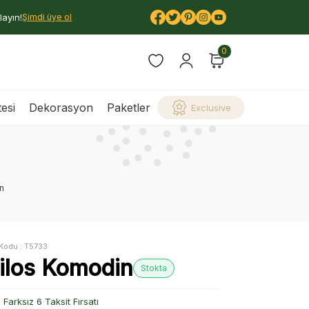
layın!
Şimdi üye ol
0
esi
Dekorasyon
Paketler
Exclusive
n
Kodu :
T5733
ilos Komodin
Stokta
Farksız 6 Taksit Fırsatı