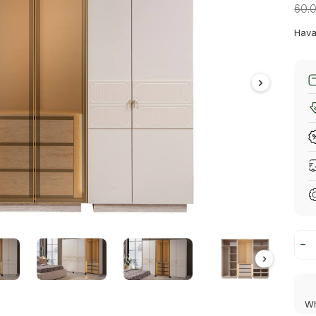
60.
Hava
Wh