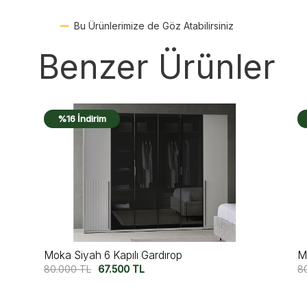
Bu Ürünlerimize de Göz Atabilirsiniz
Benzer Ürünler
%16 İndirim
Moka 6 Kapılı Gardırop
M
80.000
TL
67.500
TL
7