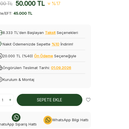
50.000
TL
000
TL
%17
le/EFT:
45.000 TL
8.333 TL'den Başlayan
Taksit
Seçenekleri
Nakit Ödemenizde Sepette
%10
İndirim!
20.000 TL (%40)
Ön Ödeme
Seçeneğiyle
Öngörülen Teslimat Tarihi:
01.09.2026
Kurulum & Montaj
SEPETE EKLE
WhatsApp Bilgi Hattı
atsApp Sipariş Hattı