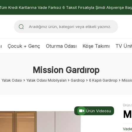
Tüm Kredi Kartlarına Vade Farksız 6 Taksit Fırsatıyla Şimdi Alışverişe Baş
ı
Çocuk + Genç
Oturma Odası
Köşe Takımı
TV Ünit
Mission Gardırop
Yatak Odası
Yatak Odası Mobilyaları
Gardrop
6 Kapılı Gardırop
Missi
Ürün 
Ürün Videosu
M
Vade 