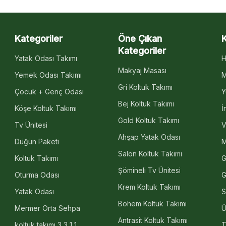
Kategoriler
Öne Çıkan
Kategoriler
Yatak Odası Takımı
H
Makyaj Masası
Yemek Odası Takımı
M
Gri Koltuk Takımı
Çocuk + Genç Odası
Y
Bej Koltuk Takımı
Köşe Koltuk Takımı
İ
Gold Koltuk Takımı
Tv Ünitesi
V
Ahşap Yatak Odası
Düğün Paketi
M
Salon Koltuk Takımı
Koltuk Takımı
G
Şömineli Tv Ünitesi
Oturma Odası
G
Krem Koltuk Takımı
Yatak Odası
S
Bohem Koltuk Takımı
Mermer Orta Sehpa
Ü
Antrasit Koltuk Takımı
koltuk takımı 3 3 1 1
T