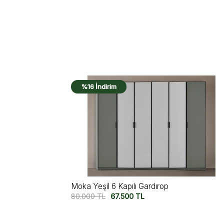
%16 İndirim
Moka Siyah 6 Kapılı Gardırop
80.000
TL
67.500
TL