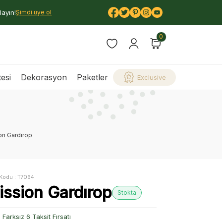
layın!
Şimdi üye ol
0
esi
Dekorasyon
Paketler
Exclusive
on Gardırop
Kodu :
T7064
ission Gardırop
Stokta
Farksız 6 Taksit Fırsatı