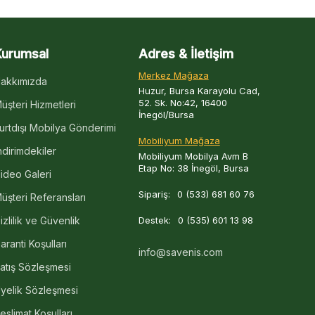
Kurumsal
Adres & İletişim
Merkez Mağaza
akkımızda
Huzur, Bursa Karayolu Cad,
52. Sk. No:42, 16400
üşteri Hizmetleri
İnegöl/Bursa
urtdışı Mobilya Gönderimi
Mobiliyum Mağaza
ndirimdekiler
Mobiliyum Mobilya Avm B
Etap No: 38 İnegöl, Bursa
ideo Galeri
Sipariş:
0 (533) 681 60 76
üşteri Referansları
izlilik ve Güvenlik
Destek:
0 (535) 601 13 98
aranti Koşulları
info@savenis.com
atış Sözleşmesi
yelik Sözleşmesi
eslimat Koşulları