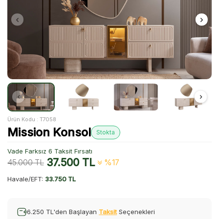
Ürün Kodu :
T7058
Mission Konsol
Stokta
Vade Farksız 6 Taksit Fırsatı
37.500
TL
45.000
TL
%17
Havale/EFT:
33.750 TL
6.250 TL'den Başlayan
Taksit
Seçenekleri