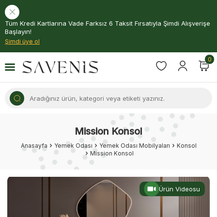
Tüm Kredi Kartlarına Vade Farksız 6 Taksit Fırsatıyla Şimdi Alışverişe
Başlayın!
Şimdi üye ol
0
Mission Konsol
Anasayfa
Yemek Odası
Yemek Odası Mobilyaları
Konsol
Mission Konsol
Ürün Videosu