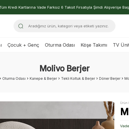
Tüm Kredi Kartlarına Vade Farksız 6 Taksit Fırsatıyla Şimdi Alışverişe Baş
ı
Çocuk + Genç
Oturma Odası
Köşe Takımı
TV Ünit
Molivo Berjer
Oturma Odası
Kanepe & Berjer
Tekli Koltuk & Berjer
Döner Berjer
Mo
Ürün 
M
Vade 