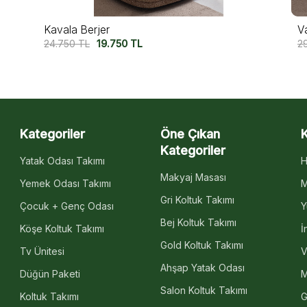
Valeron Berjer
Va
29.950
TL
24.750
TL
3
Kategoriler
Öne Çıkan
Kategoriler
Yatak Odası Takımı
H
Makyaj Masası
Yemek Odası Takımı
M
Gri Koltuk Takımı
Çocuk + Genç Odası
Y
Bej Koltuk Takımı
Köşe Koltuk Takımı
İ
Gold Koltuk Takımı
Tv Ünitesi
V
Ahşap Yatak Odası
Düğün Paketi
M
Salon Koltuk Takımı
Koltuk Takımı
G