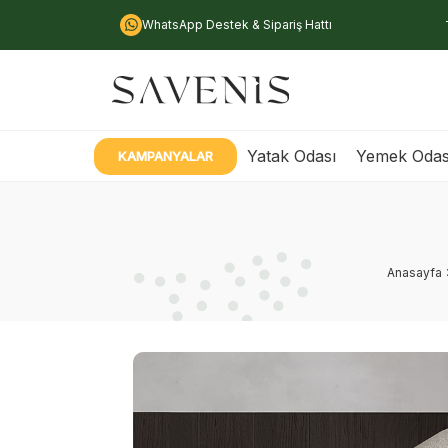
WhatsApp Destek & Sipariş Hattı
Yatak Odası
Yemek Odas
KAMPANYALAR
Anasayfa