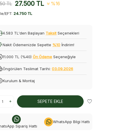
27.500
TL
750
TL
%16
le/EFT:
24.750 TL
4.583 TL'den Başlayan
Taksit
Seçenekleri
Nakit Ödemenizde Sepette
%10
İndirim!
11.000 TL (%40)
Ön Ödeme
Seçeneğiyle
Öngörülen Teslimat Tarihi:
03.09.2026
Kurulum & Montaj
SEPETE EKLE
WhatsApp Bilgi Hattı
atsApp Sipariş Hattı