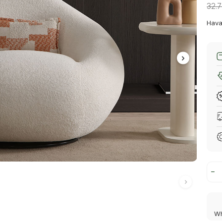
32.
Hava
Wh