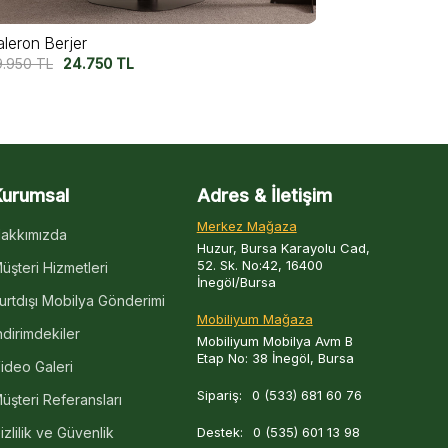
lerio Berjer
Phuket Berje
7.500
TL
29.950
TL
27.750
TL
22
Kurumsal
Adres & İletişim
Merkez Mağaza
akkımızda
Huzur, Bursa Karayolu Cad,
52. Sk. No:42, 16400
üşteri Hizmetleri
İnegöl/Bursa
urtdışı Mobilya Gönderimi
Mobiliyum Mağaza
ndirimdekiler
Mobiliyum Mobilya Avm B
Etap No: 38 İnegöl, Bursa
ideo Galeri
Sipariş:
0 (533) 681 60 76
üşteri Referansları
izlilik ve Güvenlik
Destek:
0 (535) 601 13 98