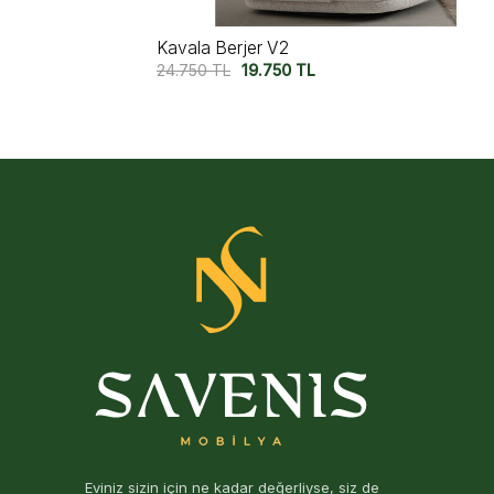
Kavala Berjer
24.750
TL
19.750
TL
Eviniz sizin için ne kadar değerliyse, siz de