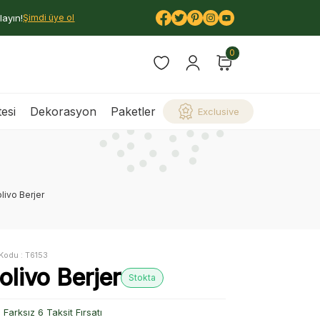
layın!
Şimdi üye ol
0
esi
Dekorasyon
Paketler
Exclusive
livo Berjer
Kodu :
T6153
olivo Berjer
Stokta
Farksız 6 Taksit Fırsatı