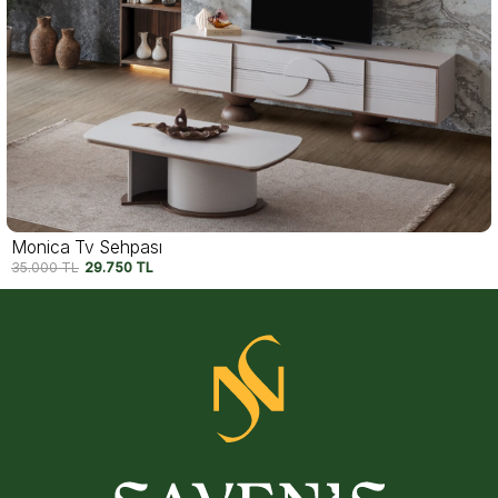
Monica Tv Sehpası
35.000
TL
29.750
TL