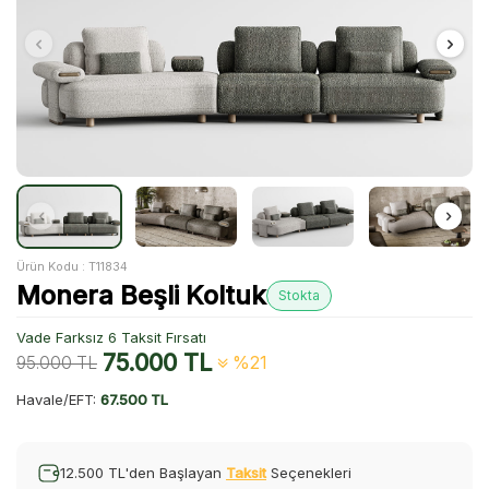
Ürün Kodu :
T11834
Monera Beşli Koltuk
Stokta
Vade Farksız 6 Taksit Fırsatı
75.000
TL
95.000
TL
%21
Havale/EFT:
67.500 TL
12.500 TL'den Başlayan
Taksit
Seçenekleri