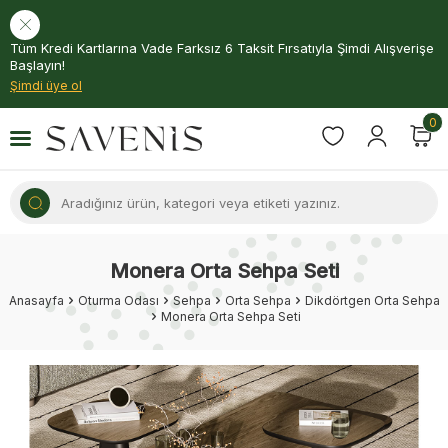
Tüm Kredi Kartlarına Vade Farksız 6 Taksit Fırsatıyla Şimdi Alışverişe
Başlayın!
Şimdi üye ol
0
Monera Orta Sehpa Seti
Anasayfa
Oturma Odası
Sehpa
Orta Sehpa
Dikdörtgen Orta Sehpa
Monera Orta Sehpa Seti