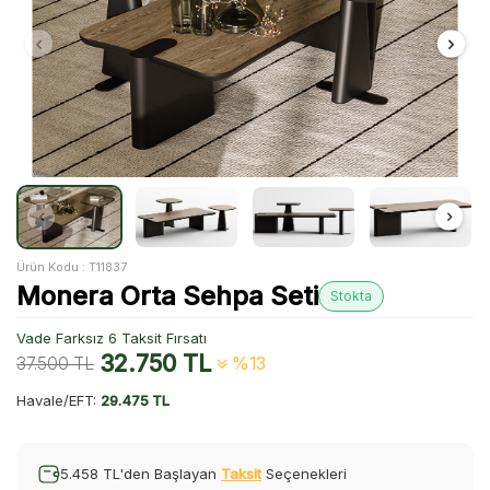
Ürün Kodu :
T11837
Monera Orta Sehpa Seti
Stokta
Vade Farksız 6 Taksit Fırsatı
32.750
TL
37.500
TL
%13
Havale/EFT:
29.475 TL
5.458 TL'den Başlayan
Taksit
Seçenekleri