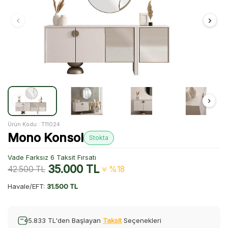
Ürün Kodu :
T11024
Mono Konsol
Stokta
Vade Farksız 6 Taksit Fırsatı
35.000
TL
42.500
TL
%18
Havale/EFT:
31.500 TL
5.833 TL'den Başlayan
Taksit
Seçenekleri