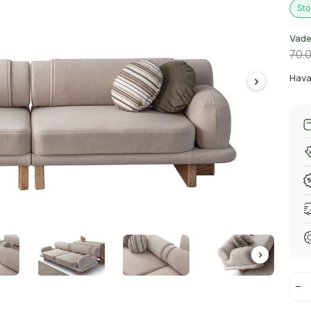
Sto
Vade 
70.
Hava