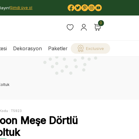
layın!
Şimdi üye ol
0
esi
Dekorasyon
Paketler
Exclusive
oltuk
Kodu :
T5923
oon Meşe Dörtlü
oltuk