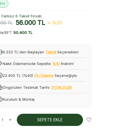
kta
Farksız 6 Taksit Fırsatı
56.000
TL
000
TL
%20
le/EFT:
50.400 TL
9.333 TL'den Başlayan
Taksit
Seçenekleri
Nakit Ödemenizde Sepette
%10
İndirim!
22.400 TL (%40)
Ön Ödeme
Seçeneğiyle
Öngörülen Teslimat Tarihi:
01.09.2026
Kurulum & Montaj
SEPETE EKLE