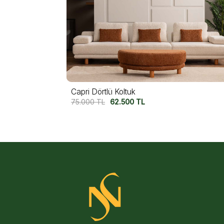
Motto Dörtlü Koltuk
74.250
TL
62.500
TL