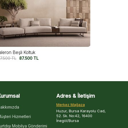
aleron Beşli Koltuk V2
Valeron Dörtl
7.500
TL
97.500
TL
82.500
TL
6
Kurumsal
Adres & İletişim
Merkez Mağaza
akkımızda
Huzur, Bursa Karayolu Cad,
52. Sk. No:42, 16400
üşteri Hizmetleri
İnegöl/Bursa
urtdışı Mobilya Gönderimi