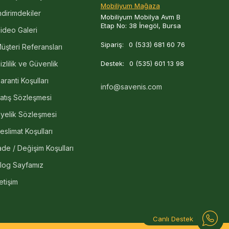
Mobiliyum Mağaza
ndirimdekiler
Mobiliyum Mobilya Avm B
Etap No: 38 İnegöl, Bursa
ideo Galeri
Sipariş:
0 (533) 681 60 76
üşteri Referansları
izlilik ve Güvenlik
Destek:
0 (535) 601 13 98
aranti Koşulları
info@savenis.com
atış Sözleşmesi
yelik Sözleşmesi
eslimat Koşulları
ade / Değişim Koşulları
log Sayfamız
letişim
Canlı Destek