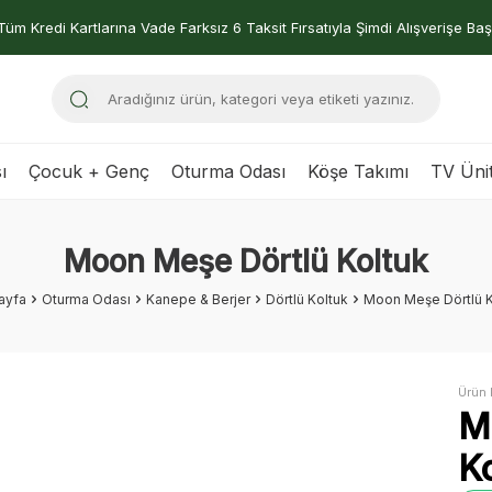
Tüm Kredi Kartlarına Vade Farksız 6 Taksit Fırsatıyla Şimdi Alışverişe Baş
ı
Çocuk + Genç
Oturma Odası
Köşe Takımı
TV Ünit
Moon Meşe Dörtlü Koltuk
ayfa
Oturma Odası
Kanepe & Berjer
Dörtlü Koltuk
Moon Meşe Dörtlü K
Ürün 
M
K