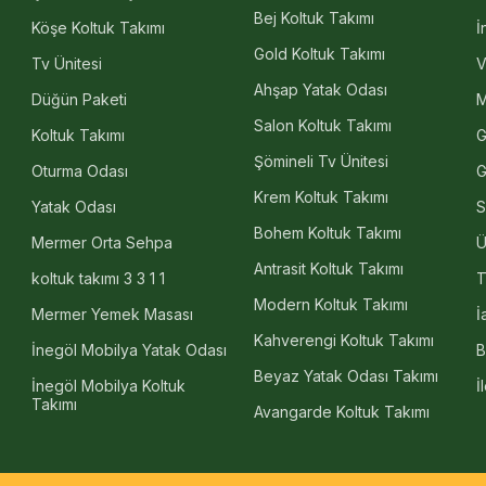
Bej Koltuk Takımı
Köşe Koltuk Takımı
İ
Gold Koltuk Takımı
Tv Ünitesi
V
Ahşap Yatak Odası
Düğün Paketi
M
Salon Koltuk Takımı
Koltuk Takımı
G
Şömineli Tv Ünitesi
Oturma Odası
G
Krem Koltuk Takımı
Yatak Odası
S
Bohem Koltuk Takımı
Mermer Orta Sehpa
Ü
Antrasit Koltuk Takımı
koltuk takımı 3 3 1 1
T
Modern Koltuk Takımı
Mermer Yemek Masası
İ
Kahverengi Koltuk Takımı
İnegöl Mobilya Yatak Odası
B
Beyaz Yatak Odası Takımı
İnegöl Mobilya Koltuk
İ
Takımı
Avangarde Koltuk Takımı