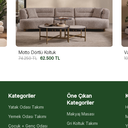
Valeron Beşli Koltuk
V
107.500
TL
87.500
TL
11
Kategoriler
Öne Çıkan
Kategoriler
Yatak Odası Takımı
H
Makyaj Masası
Yemek Odası Takımı
M
Gri Koltuk Takımı
Çocuk + Genç Odası
Y