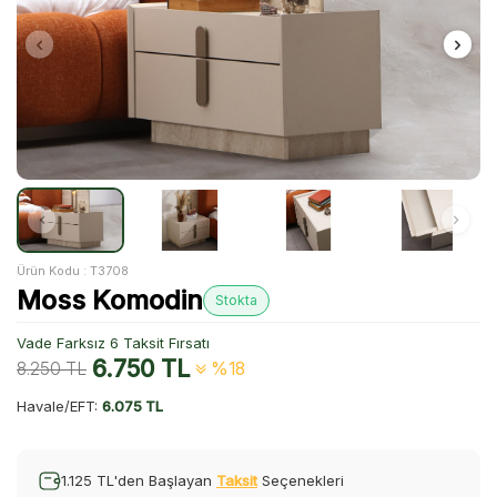
Ürün Kodu :
T3708
Moss Komodin
Stokta
Vade Farksız 6 Taksit Fırsatı
6.750
TL
8.250
TL
%18
Havale/EFT:
6.075 TL
1.125 TL'den Başlayan
Taksit
Seçenekleri