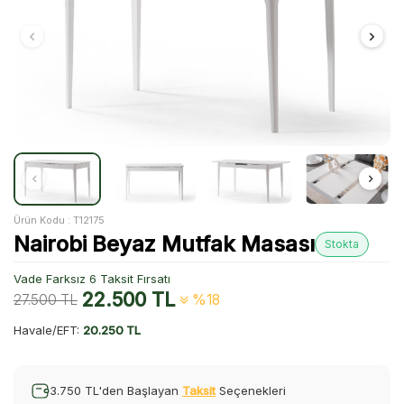
Ürün Kodu :
T12175
Nairobi Beyaz Mutfak Masası
Stokta
Vade Farksız 6 Taksit Fırsatı
22.500
TL
27.500
TL
%18
Havale/EFT:
20.250 TL
3.750 TL'den Başlayan
Taksit
Seçenekleri