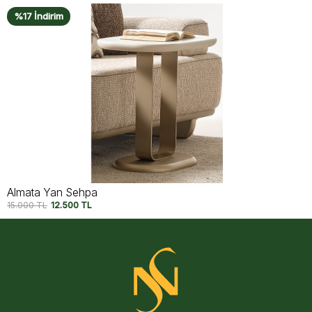
%15 İndirim
Utopia Ceviz Yan Sehpa
20.950
TL
17.750
TL