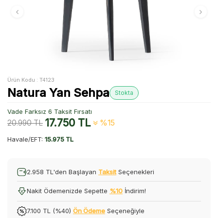
Ürün Kodu :
T4123
Natura Yan Sehpa
Stokta
Vade Farksız 6 Taksit Fırsatı
17.750
TL
20.990
TL
%15
Havale/EFT:
15.975 TL
2.958 TL'den Başlayan
Taksit
Seçenekleri
Nakit Ödemenizde Sepette
%10
İndirim!
7.100 TL (%40)
Ön Ödeme
Seçeneğiyle