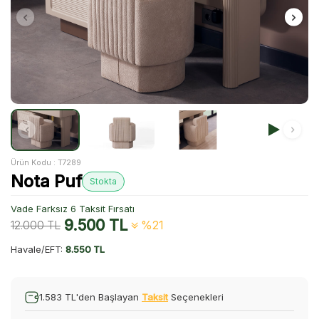
Ürün Kodu :
T7289
Nota Puf
Stokta
Vade Farksız 6 Taksit Fırsatı
9.500
TL
12.000
TL
%21
Havale/EFT:
8.550 TL
1.583 TL'den Başlayan
Taksit
Seçenekleri