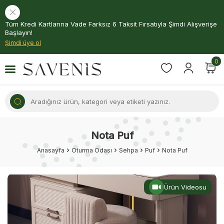
Tüm Kredi Kartlarına Vade Farksız 6 Taksit Fırsatıyla Şimdi Alışverişe
Başlayın!
Şimdi üye ol
0
Nota Puf
Anasayfa
Oturma Odası
Sehpa
Puf
Nota Puf
Ürün Videosu