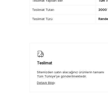
Teslimat Yapılan İller
Tüm T
Teslimat Tutarı
2000 T
Teslimat Türü
Randev
Teslimat
Sitemizden satın alacağınız ürünlerin tamamı
Tüm Türkiye’ye gönderilmektedir.
Detaylı Bilgi