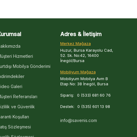
Kurumsal
Adres & İletişim
Merkez Mağaza
akkımızda
Huzur, Bursa Karayolu Cad,
52. Sk. No:42, 16400
üşteri Hizmetleri
İnegöl/Bursa
urtdışı Mobilya Gönderimi
Mobiliyum Mağaza
ndirimdekiler
Mobiliyum Mobilya Avm B
Etap No: 38 İnegöl, Bursa
ideo Galeri
Sipariş:
0 (533) 681 60 76
üşteri Referansları
izlilik ve Güvenlik
Destek:
0 (535) 601 13 98
aranti Koşulları
info@savenis.com
atış Sözleşmesi
yelik Sözleşmesi