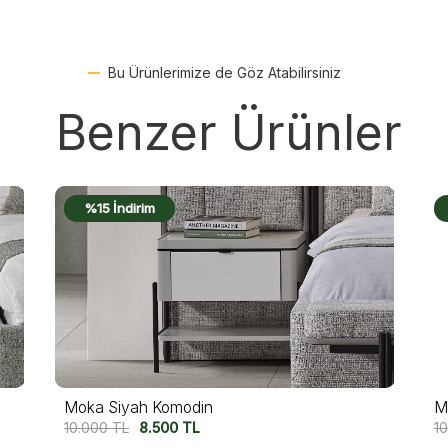
Bu Ürünlerimize de Göz Atabilirsiniz
Benzer Ürünler
%15 İndirim
Moka Komodin
L
10.000
TL
8.500
TL
12