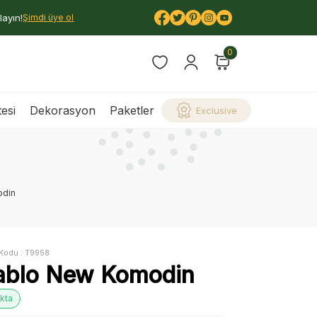
layın!
Şimdi üye ol
0
esi
Dekorasyon
Paketler
Exclusive
odin
Kodu :
T9958
ablo New Komodin
kta