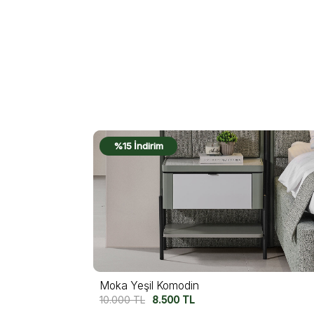
%15 İndirim
Moka Siyah Komodin
10.000
TL
8.500
TL