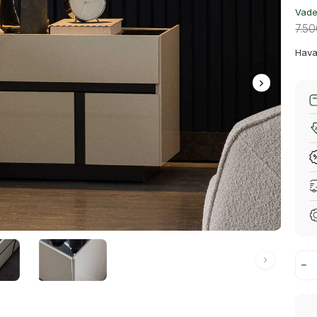
Vade 
7.5
Hava