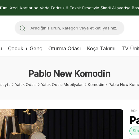
Tüm Kredi Kartlarına Vade Farksız 6 Taksit Fırsatıyla Şimdi Alışverişe Baş
ı
Çocuk + Genç
Oturma Odası
Köşe Takımı
TV Ünit
Pablo New Komodin
sayfa
Yatak Odası
Yatak Odası Mobilyaları
Komodin
Pablo New Kom
Ürün 
P
Sto