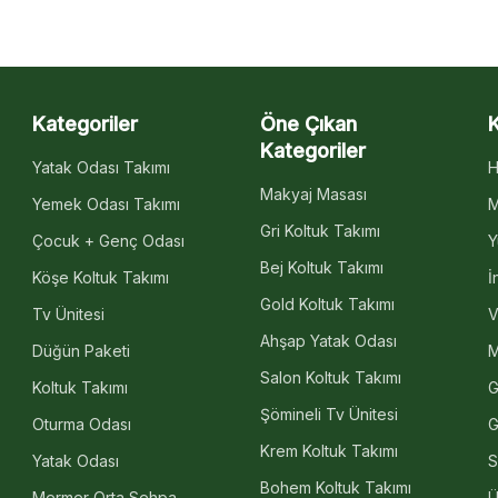
Kategoriler
Öne Çıkan
Kategoriler
Yatak Odası Takımı
H
Makyaj Masası
Yemek Odası Takımı
M
Gri Koltuk Takımı
Çocuk + Genç Odası
Y
Bej Koltuk Takımı
Köşe Koltuk Takımı
İ
Gold Koltuk Takımı
Tv Ünitesi
V
Ahşap Yatak Odası
Düğün Paketi
M
Salon Koltuk Takımı
Koltuk Takımı
G
Şömineli Tv Ünitesi
Oturma Odası
G
Krem Koltuk Takımı
Yatak Odası
S
Bohem Koltuk Takımı
Mermer Orta Sehpa
Ü