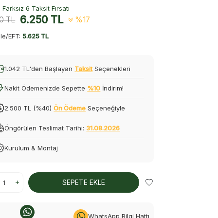
Farksız 6 Taksit Fırsatı
6.250
TL
00
TL
%17
le/EFT:
5.625 TL
1.042 TL'den Başlayan
Taksit
Seçenekleri
Nakit Ödemenizde Sepette
%10
İndirim!
2.500 TL (%40)
Ön Ödeme
Seçeneğiyle
Öngörülen Teslimat Tarihi:
31.08.2026
Kurulum & Montaj
SEPETE EKLE
WhatsApp Bilgi Hattı