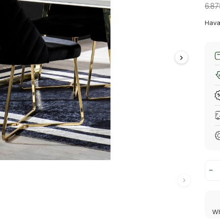
6.87
Hava
Wh