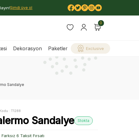
layın!
Şimdi üye ol
0
esi
Dekorasyon
Paketler
Exclusive
rmo Sandalye
Kodu :
T1288
alermo Sandalye
Stokta
Farksız 6 Taksit Fırsatı