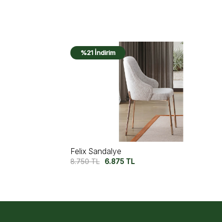
%14 İndirim
Icon Large Sandalye
8.750
TL
7.500
TL