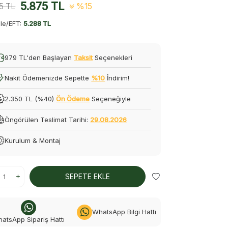
5.875
TL
5
TL
%15
le/EFT:
5.288 TL
979 TL'den Başlayan
Taksit
Seçenekleri
Nakit Ödemenizde Sepette
%10
İndirim!
2.350 TL (%40)
Ön Ödeme
Seçeneğiyle
Öngörülen Teslimat Tarihi:
29.08.2026
Kurulum & Montaj
SEPETE EKLE
WhatsApp Bilgi Hattı
atsApp Sipariş Hattı