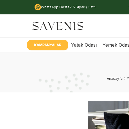
WhatsApp Destek & Sipariş Hattı
Yatak Odası
Yemek Odas
KAMPANYALAR
Anasayfa
Y