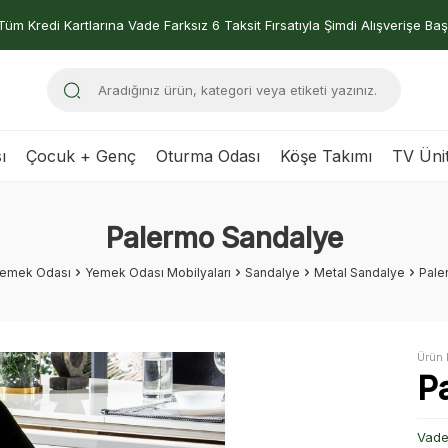
Tüm Kredi Kartlarına Vade Farksız 6 Taksit Fırsatıyla Şimdi Alışverişe Baş
ı
Çocuk + Genç
Oturma Odası
Köşe Takımı
TV Ünit
Palermo Sandalye
emek Odası
Yemek Odası Mobilyaları
Sandalye
Metal Sandalye
Pale
Ürün 
P
Vade 