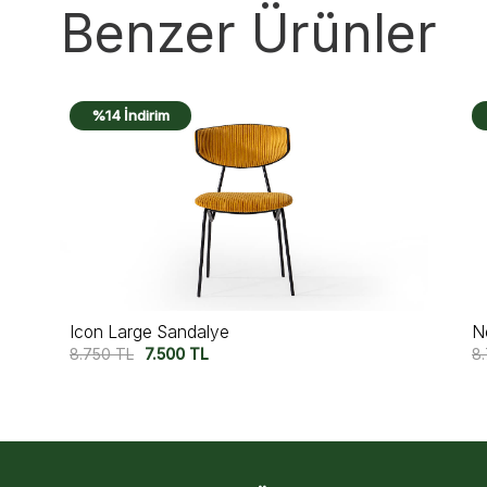
Benzer Ürünler
%14 İndirim
Negro Sandalye
B
8.750
TL
7.500
TL
9