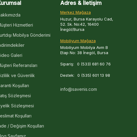
Kurumsal
Adres & İletişim
Merkez Mağaza
akkımızda
Huzur, Bursa Karayolu Cad,
52. Sk. No:42, 16400
üşteri Hizmetleri
İnegöl/Bursa
urtdışı Mobilya Gönderimi
Mobiliyum Mağaza
ndirimdekiler
Mobiliyum Mobilya Avm B
Etap No: 38 İnegöl, Bursa
ideo Galeri
Sipariş:
0 (533) 681 60 76
üşteri Referansları
izlilik ve Güvenlik
Destek:
0 (535) 601 13 98
aranti Koşulları
info@savenis.com
atış Sözleşmesi
yelik Sözleşmesi
eslimat Koşulları
ade / Değişim Koşulları
log Sayfamız