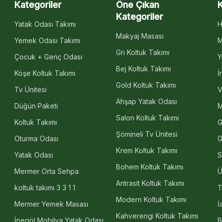
Kategoriler
Öne Çıkan
Kategoriler
Yatak Odası Takımı
H
Makyaj Masası
Yemek Odası Takımı
M
Gri Koltuk Takımı
Çocuk + Genç Odası
Y
Bej Koltuk Takımı
Köşe Koltuk Takımı
İ
Gold Koltuk Takımı
Tv Ünitesi
V
Ahşap Yatak Odası
Düğün Paketi
M
Salon Koltuk Takımı
Koltuk Takımı
G
Şömineli Tv Ünitesi
Oturma Odası
G
Krem Koltuk Takımı
Yatak Odası
S
Bohem Koltuk Takımı
Mermer Orta Sehpa
Ü
Antrasit Koltuk Takımı
koltuk takımı 3 3 1 1
T
Modern Koltuk Takımı
Mermer Yemek Masası
İ
Kahverengi Koltuk Takımı
İnegöl Mobilya Yatak Odası
B