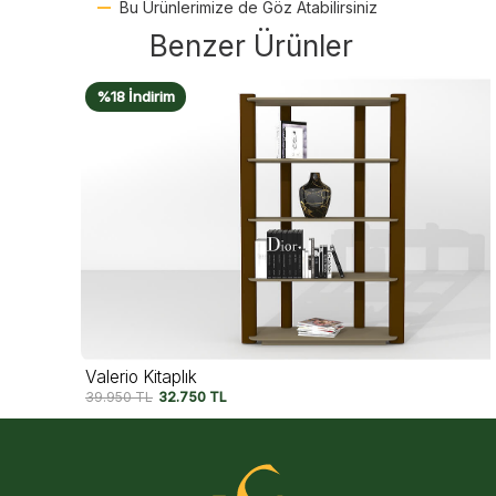
Bu Ürünlerimize de Göz Atabilirsiniz
Benzer Ürünler
%18 İndirim
Valerio Kitaplık
39.950
TL
32.750
TL