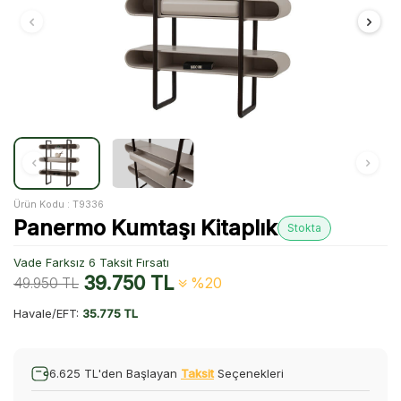
Ürün Kodu :
T9336
Panermo Kumtaşı Kitaplık
Stokta
Vade Farksız 6 Taksit Fırsatı
39.750
TL
49.950
TL
%20
Havale/EFT:
35.775 TL
6.625 TL'den Başlayan
Taksit
Seçenekleri