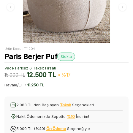
Ürün Kodu :
T11204
Paris Berjer Puf
Stokta
Vade Farksız 6 Taksit Fırsatı
12.500
TL
15.000
TL
%17
Havale/EFT:
11.250 TL
2.083 TL'den Başlayan
Taksit
Seçenekleri
Nakit Ödemenizde Sepette
%10
İndirim!
5.000 TL (%40)
Ön Ödeme
Seçeneğiyle