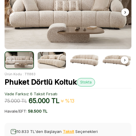
Ürün Kodu :
T11883
Phuket Dörtlü Koltuk
Stokta
Vade Farksız 6 Taksit Fırsatı
65.000
TL
75.000
TL
%13
Havale/EFT:
58.500 TL
10.833 TL'den Başlayan
Taksit
Seçenekleri