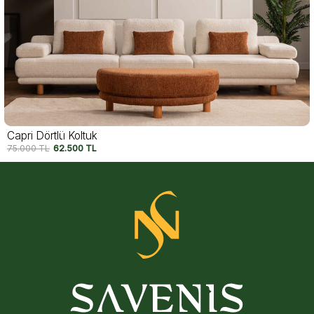
Motto Dörtlü Koltuk
74.250
TL
62.500
TL