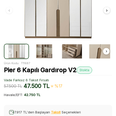
Ürün Kodu :
T11687
Pier 6 Kapılı Gardırop V2
Stokta
Vade Farksız 6 Taksit Fırsatı
47.500
TL
57.500
TL
%17
Havale/EFT:
42.750 TL
7.917 TL'den Başlayan
Taksit
Seçenekleri