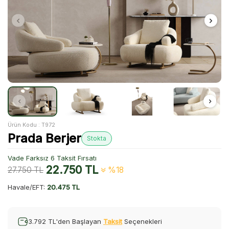
Ürün Kodu :
T972
Prada Berjer
Stokta
Vade Farksız 6 Taksit Fırsatı
22.750
TL
27.750
TL
%18
Havale/EFT:
20.475 TL
3.792 TL'den Başlayan
Taksit
Seçenekleri