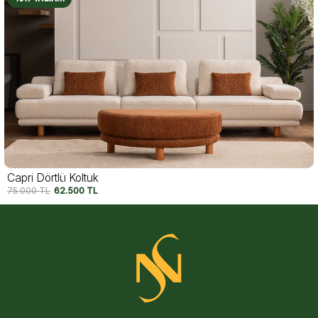
Motto Dörtlü Koltuk
74.250
TL
62.500
TL