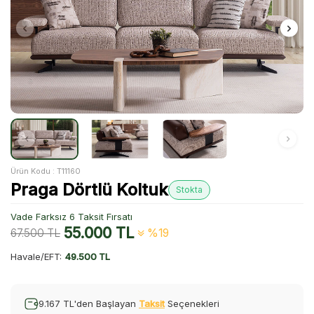
Ürün Kodu :
T11160
Praga Dörtlü Koltuk
Stokta
Vade Farksız 6 Taksit Fırsatı
55.000
TL
67.500
TL
%19
Havale/EFT:
49.500 TL
9.167 TL'den Başlayan
Taksit
Seçenekleri