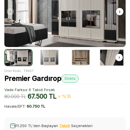
Ürün Kodu :
T6667
Premier Gardırop
Stokta
Vade Farksız 6 Taksit Fırsatı
67.500
TL
80.000
TL
%16
Havale/EFT:
60.750 TL
11.250 TL'den Başlayan
Taksit
Seçenekleri