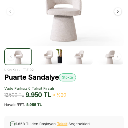
Ürün Kodu :
T12102
Puarte Sandalye
Stokta
Vade Farksız 6 Taksit Fırsatı
9.950
TL
12.500
TL
%20
Havale/EFT:
8.955 TL
1.658 TL'den Başlayan
Taksit
Seçenekleri