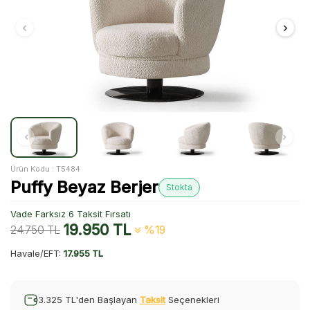
Ürün Kodu :
T5484
Puffy Beyaz Berjer
Stokta
Vade Farksız 6 Taksit Fırsatı
19.950
TL
24.750
TL
%19
Havale/EFT:
17.955 TL
3.325 TL'den Başlayan
Taksit
Seçenekleri