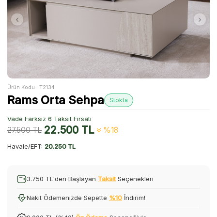
Ürün Kodu :
T2134
Rams Orta Sehpa
Stokta
Vade Farksız 6 Taksit Fırsatı
22.500
TL
27.500
TL
%18
Havale/EFT:
20.250 TL
3.750 TL'den Başlayan
Taksit
Seçenekleri
Nakit Ödemenizde Sepette
%10
İndirim!