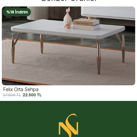
%16 İndirim
Luma Orta Sehpa
20.950
TL
17.500
TL