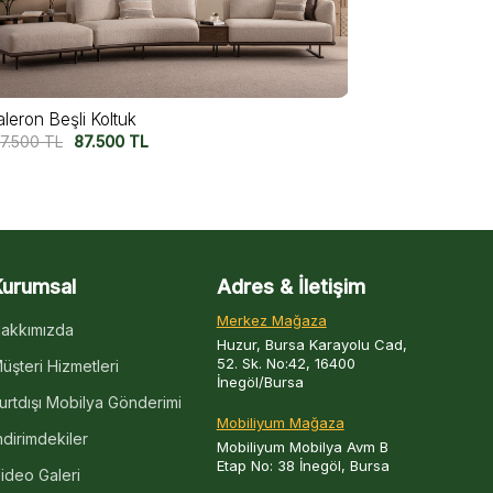
aleron Beşli Koltuk V2
Valeron Dörtl
7.500
TL
97.500
TL
82.500
TL
6
Kurumsal
Adres & İletişim
Merkez Mağaza
akkımızda
Huzur, Bursa Karayolu Cad,
52. Sk. No:42, 16400
üşteri Hizmetleri
İnegöl/Bursa
urtdışı Mobilya Gönderimi
Mobiliyum Mağaza
ndirimdekiler
Mobiliyum Mobilya Avm B
Etap No: 38 İnegöl, Bursa
ideo Galeri