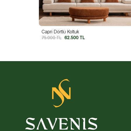
Motto Dörtlü Koltuk
74.250
TL
62.500
TL