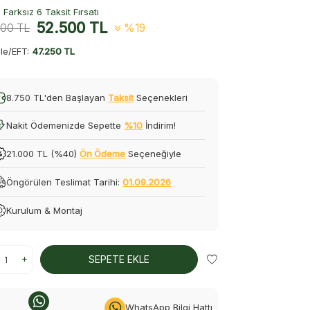
Farksız 6 Taksit Fırsatı
52.500
TL
000
TL
%19
le/EFT:
47.250 TL
8.750 TL'den Başlayan
Taksit
Seçenekleri
Nakit Ödemenizde Sepette
%10
İndirim!
21.000 TL (%40)
Ön Ödeme
Seçeneğiyle
Öngörülen Teslimat Tarihi:
01.09.2026
Kurulum & Montaj
SEPETE EKLE
WhatsApp Bilgi Hattı