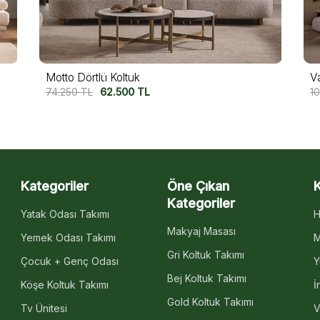
Valeron Beşli Koltuk
V
107.500
TL
87.500
TL
11
Kategoriler
Öne Çıkan
Kategoriler
Yatak Odası Takımı
H
Makyaj Masası
Yemek Odası Takımı
M
Gri Koltuk Takımı
Çocuk + Genç Odası
Y
Bej Koltuk Takımı
Köşe Koltuk Takımı
İ
Gold Koltuk Takımı
Tv Ünitesi
V