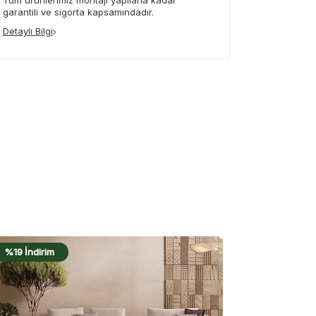
Tüm ürünlerimiz montajı yapılana kadar
garantili ve sigorta kapsamındadır.
Detaylı Bilgi
%17 İndirim
%18 İndirim