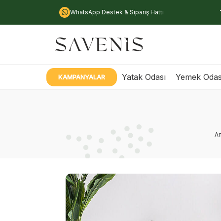
WhatsApp Destek & Sipariş Hattı
Yatak Odası
Yemek Odas
KAMPANYALAR
A