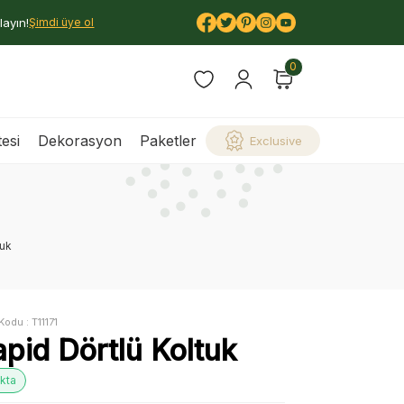
layın!
Şimdi üye ol
0
esi
Dekorasyon
Paketler
Exclusive
tuk
Kodu :
T11171
apid Dörtlü Koltuk
kta