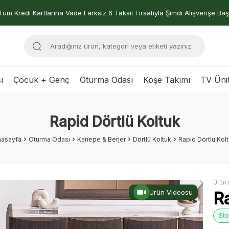
Tüm Kredi Kartlarına Vade Farksız 6 Taksit Fırsatıyla Şimdi Alışverişe Baş
ı
Çocuk + Genç
Oturma Odası
Köşe Takımı
TV Ünit
Rapid Dörtlü Koltuk
nasayfa
Oturma Odası
Kanepe & Berjer
Dörtlü Koltuk
Rapid Dörtlü Kol
Ürün 
Ürün Videosu
R
Sto