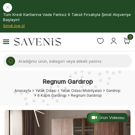
Tüm Kredi Kartlarına Vade Farksız 6 Taksit Fırsatıyla Şimdi Alışverişe
Başlayın!
Şimdi üye ol
0
Regnum Gardırop
Anasayfa
Yatak Odası
Yatak Odası Mobilyaları
Gardrop
6 Kapılı Gardırop
Regnum Gardırop
Ürün Videosu