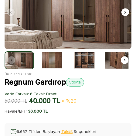
Ürün Kodu :
T610
Regnum Gardırop
Stokta
Vade Farksız 6 Taksit Fırsatı
40.000
TL
50.000
TL
%20
Havale/EFT:
36.000 TL
6.667 TL'den Başlayan
Taksit
Seçenekleri