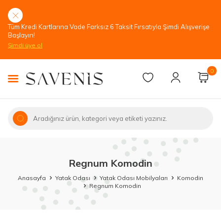
Tüm Kredi Kartlarına Vade Farksız 6 Taksit Fırsatıyla Şimdi Alışverişe
Başlayın!
Şimdi üye ol
0
Regnum Komodin
Anasayfa
Yatak Odası
Yatak Odası Mobilyaları
Komodin
Regnum Komodin