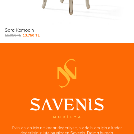
Thomas Komodin
13.750
TL
11.750
TL
Eviniz sizin için ne kadar değerliyse, siz de bizim için o kadar
değerlisiniz, işte bu yüzden Savenis. Daima burada.