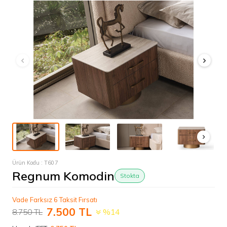
Ürün Kodu :
T607
Regnum Komodin
Stokta
Vade Farksız 6 Taksit Fırsatı
7.500
TL
8.750
TL
%14