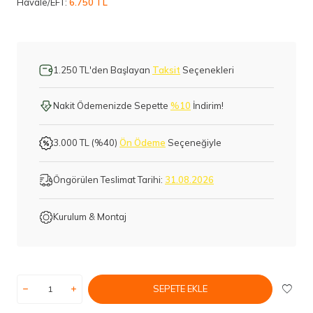
Havale/EFT:
6.750 TL
1.250 TL'den Başlayan
Taksit
Seçenekleri
Nakit Ödemenizde Sepette
%10
İndirim!
3.000 TL (%40)
Ön Ödeme
Seçeneğiyle
Öngörülen Teslimat Tarihi:
31.08.2026
Kurulum & Montaj
SEPETE EKLE