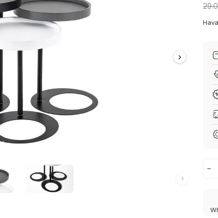
29.
Hava
Wh