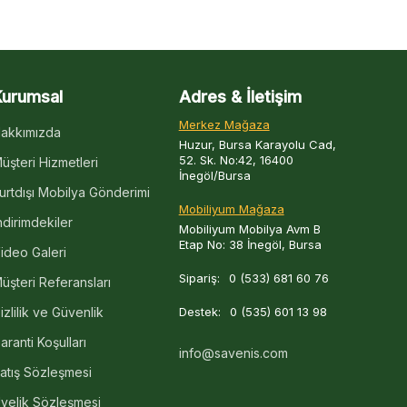
Kurumsal
Adres & İletişim
Merkez Mağaza
akkımızda
Huzur, Bursa Karayolu Cad,
52. Sk. No:42, 16400
üşteri Hizmetleri
İnegöl/Bursa
urtdışı Mobilya Gönderimi
Mobiliyum Mağaza
ndirimdekiler
Mobiliyum Mobilya Avm B
Etap No: 38 İnegöl, Bursa
ideo Galeri
Sipariş:
0 (533) 681 60 76
üşteri Referansları
izlilik ve Güvenlik
Destek:
0 (535) 601 13 98
aranti Koşulları
info@savenis.com
atış Sözleşmesi
yelik Sözleşmesi