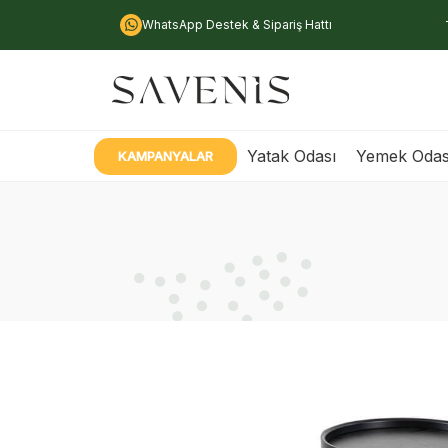
WhatsApp Destek & Sipariş Hattı
Yatak Odası
Yemek Odas
KAMPANYALAR