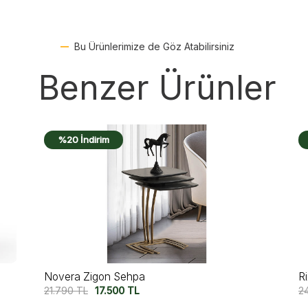
Bu Ürünlerimize de Göz Atabilirsiniz
Benzer Ürünler
%19 İndirim
Rixos Zigon Sehpa
M
24.500
TL
19.750
TL
1