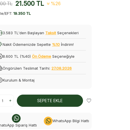
21.500
TL
000
TL
%26
le/EFT:
19.350 TL
3.583 TL'den Başlayan
Taksit
Seçenekleri
Nakit Ödemenizde Sepette
%10
İndirim!
8.600 TL (%40)
Ön Ödeme
Seçeneğiyle
Öngörülen Teslimat Tarihi:
27.08.2026
Kurulum & Montaj
SEPETE EKLE
WhatsApp Bilgi Hattı
atsApp Sipariş Hattı