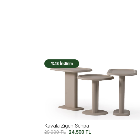
%20 İndirim
Novera Zigon Sehpa
21.790
TL
17.500
TL