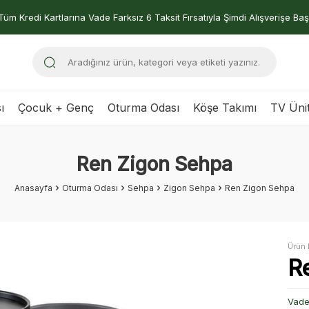
Tüm Kredi Kartlarına Vade Farksız 6 Taksit Fırsatıyla Şimdi Alışverişe Baş
ı
Çocuk + Genç
Oturma Odası
Köşe Takımı
TV Ünit
Ren Zigon Sehpa
Anasayfa
Oturma Odası
Sehpa
Zigon Sehpa
Ren Zigon Sehpa
Ürün 
R
Vade 