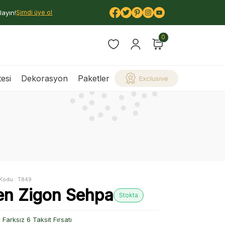
layın!
Şimdi üye ol
0
esi
Dekorasyon
Paketler
Exclusive
Kodu :
T849
en Zigon Sehpa
Stokta
Farksız 6 Taksit Fırsatı