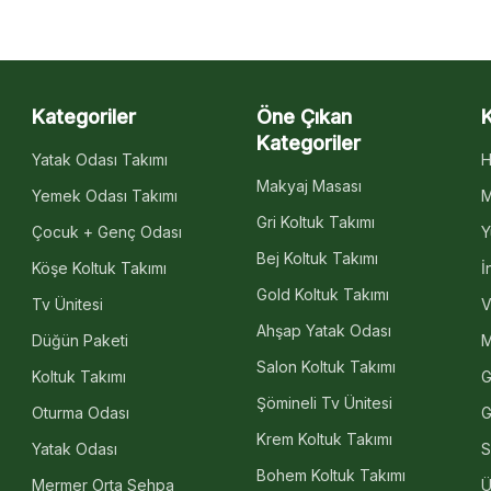
Kategoriler
Öne Çıkan
Kategoriler
Yatak Odası Takımı
H
Makyaj Masası
Yemek Odası Takımı
M
Gri Koltuk Takımı
Çocuk + Genç Odası
Y
Bej Koltuk Takımı
Köşe Koltuk Takımı
İ
Gold Koltuk Takımı
Tv Ünitesi
V
Ahşap Yatak Odası
Düğün Paketi
M
Salon Koltuk Takımı
Koltuk Takımı
G
Şömineli Tv Ünitesi
Oturma Odası
G
Krem Koltuk Takımı
Yatak Odası
S
Bohem Koltuk Takımı
Mermer Orta Sehpa
Ü