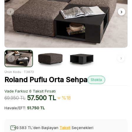
Ürün Kodu :
T3873
Roland Puflu Orta Sehpa
Stokta
Vade Farksız 6 Taksit Fırsatı
57.500
TL
69.950
TL
%18
Havale/EFT:
51.750 TL
9.583 TL'den Başlayan
Taksit
Seçenekleri