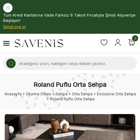
Tüm Kredi Kartlarına Vade Farksız 6 Taksit Fırsatıyla Şimdi Alışverişe
Başlayın!
Şimdi üye ol
0
Roland Puflu Orta Sehpa
Anasayfa
Oturma Odası
Sehpa
Orta Sehpa
Exclusive Orta Sehpa
Roland Puflu Orta Sehpa