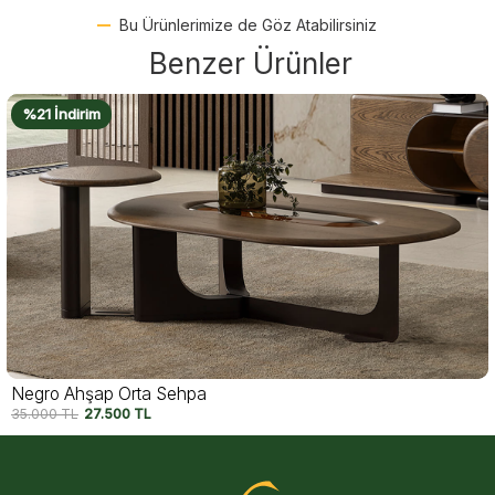
Bu Ürünlerimize de Göz Atabilirsiniz
Benzer Ürünler
%21 İndirim
Negro Ahşap Orta Sehpa
35.000
TL
27.500
TL