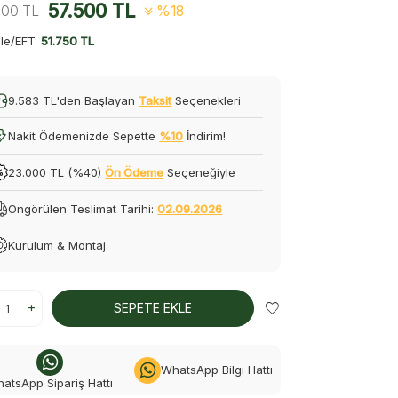
57.500
TL
000
TL
%18
le/EFT:
51.750 TL
9.583 TL'den Başlayan
Taksit
Seçenekleri
Nakit Ödemenizde Sepette
%10
İndirim!
23.000 TL (%40)
Ön Ödeme
Seçeneğiyle
Öngörülen Teslimat Tarihi:
02.09.2026
Kurulum & Montaj
SEPETE EKLE
WhatsApp Bilgi Hattı
atsApp Sipariş Hattı