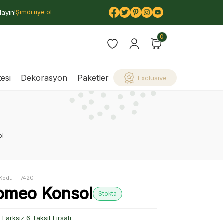
layın!
Şimdi üye ol
0
esi
Dekorasyon
Paketler
Exclusive
ol
Kodu :
T7420
omeo Konsol
Stokta
Farksız 6 Taksit Fırsatı