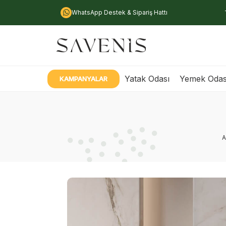
WhatsApp Destek & Sipariş Hattı
Yatak Odası
Yemek Odas
KAMPANYALAR
A