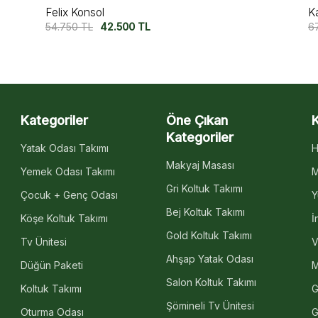
Kavala Konsol
A
67.500
TL
55.000
TL
6
Kategoriler
Öne Çıkan
Kategoriler
Yatak Odası Takımı
H
Makyaj Masası
Yemek Odası Takımı
M
Gri Koltuk Takımı
Çocuk + Genç Odası
Y
Bej Koltuk Takımı
Köşe Koltuk Takımı
İ
Gold Koltuk Takımı
Tv Ünitesi
V
Ahşap Yatak Odası
Düğün Paketi
M
Salon Koltuk Takımı
Koltuk Takımı
G
Şömineli Tv Ünitesi
Oturma Odası
G