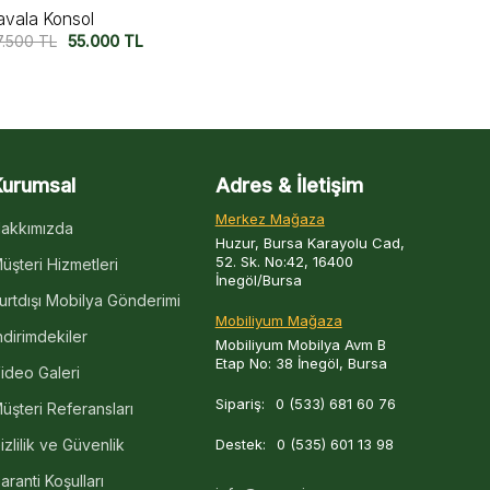
lmata Konsol
Utopia Ceviz
9.500
TL
57.500
TL
87.500
TL
72
Kurumsal
Adres & İletişim
Merkez Mağaza
akkımızda
Huzur, Bursa Karayolu Cad,
52. Sk. No:42, 16400
üşteri Hizmetleri
İnegöl/Bursa
urtdışı Mobilya Gönderimi
Mobiliyum Mağaza
ndirimdekiler
Mobiliyum Mobilya Avm B
Etap No: 38 İnegöl, Bursa
ideo Galeri
Sipariş:
0 (533) 681 60 76
üşteri Referansları
izlilik ve Güvenlik
Destek:
0 (535) 601 13 98
aranti Koşulları