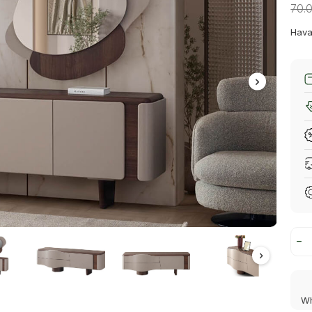
70.
Hava
Wh