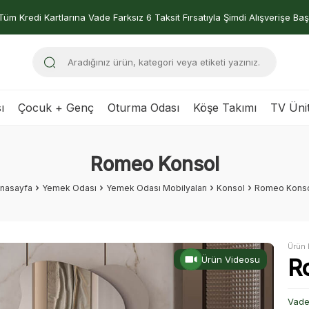
Tüm Kredi Kartlarına Vade Farksız 6 Taksit Fırsatıyla Şimdi Alışverişe Baş
ı
Çocuk + Genç
Oturma Odası
Köşe Takımı
TV Ünit
Romeo Konsol
nasayfa
Yemek Odası
Yemek Odası Mobilyaları
Konsol
Romeo Kons
Ürün 
Ürün Videosu
R
Vade 