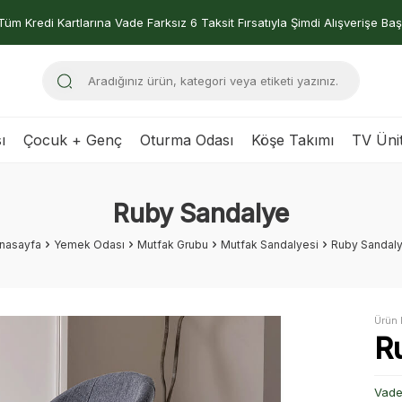
Tüm Kredi Kartlarına Vade Farksız 6 Taksit Fırsatıyla Şimdi Alışverişe Baş
ı
Çocuk + Genç
Oturma Odası
Köşe Takımı
TV Ünit
Ruby Sandalye
nasayfa
Yemek Odası
Mutfak Grubu
Mutfak Sandalyesi
Ruby Sandal
Ürün 
R
Vade 