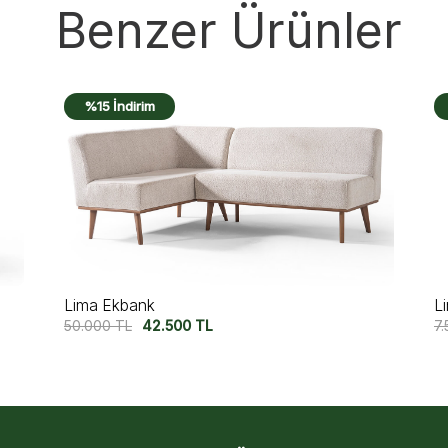
Benzer Ürünler
%10 İndirim
Lima Sandalye
L
7.500
TL
6.750
TL
7