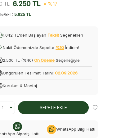
6.250
TL
00
TL
%17
le/EFT:
5.625 TL
1.042 TL'den Başlayan
Taksit
Seçenekleri
Nakit Ödemenizde Sepette
%10
İndirim!
2.500 TL (%40)
Ön Ödeme
Seçeneğiyle
Öngörülen Teslimat Tarihi:
02.09.2026
Kurulum & Montaj
SEPETE EKLE
WhatsApp Bilgi Hattı
atsApp Sipariş Hattı