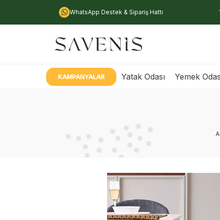
WhatsApp Destek & Sipariş Hattı
Yatak Odası
Yemek Odas
KAMPANYALAR
A