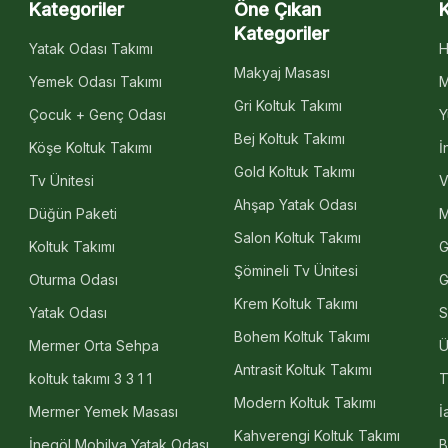
Kategoriler
Öne Çıkan
Kategoriler
Yatak Odası Takımı
H
Makyaj Masası
Yemek Odası Takımı
M
Gri Koltuk Takımı
Çocuk + Genç Odası
Y
Bej Koltuk Takımı
Köşe Koltuk Takımı
İ
Gold Koltuk Takımı
Tv Ünitesi
V
Ahşap Yatak Odası
Düğün Paketi
M
Salon Koltuk Takımı
Koltuk Takımı
G
Şömineli Tv Ünitesi
Oturma Odası
G
Krem Koltuk Takımı
Yatak Odası
S
Bohem Koltuk Takımı
Mermer Orta Sehpa
Ü
Antrasit Koltuk Takımı
koltuk takımı 3 3 1 1
T
Modern Koltuk Takımı
Mermer Yemek Masası
İ
Kahverengi Koltuk Takımı
İnegöl Mobilya Yatak Odası
B