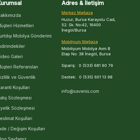
Kurumsal
Adres & İletişim
Merkez Mağaza
akkımızda
Huzur, Bursa Karayolu Cad,
52. Sk. No:42, 16400
üşteri Hizmetleri
İnegöl/Bursa
urtdışı Mobilya Gönderimi
Mobiliyum Mağaza
ndirimdekiler
Mobiliyum Mobilya Avm B
Etap No: 38 İnegöl, Bursa
ideo Galeri
Sipariş:
0 (533) 681 60 76
üşteri Referansları
izlilik ve Güvenlik
Destek:
0 (535) 601 13 98
aranti Koşulları
info@savenis.com
atış Sözleşmesi
yelik Sözleşmesi
eslimat Koşulları
ade / Değişim Koşulları
log Sayfamız