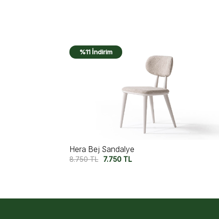
%15 İndirim
Lima Ekbank
50.000
TL
42.500
TL