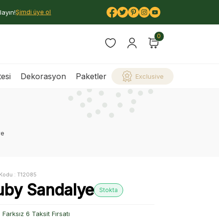
layın!
Şimdi üye ol
0
esi
Dekorasyon
Paketler
Exclusive
ye
Kodu :
T12085
uby Sandalye
Stokta
Farksız 6 Taksit Fırsatı