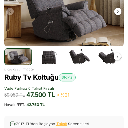
Ürün Kodu :
T10204
Ruby Tv Koltuğu
Stokta
Vade Farksız 6 Taksit Fırsatı
47.500
TL
59.950
TL
%21
Havale/EFT:
42.750 TL
7.917 TL'den Başlayan
Taksit
Seçenekleri