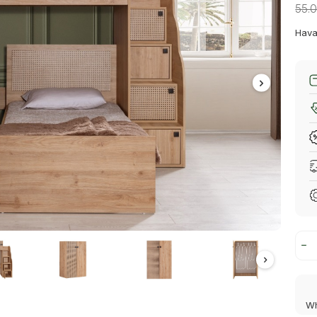
55.
Hava
Wh