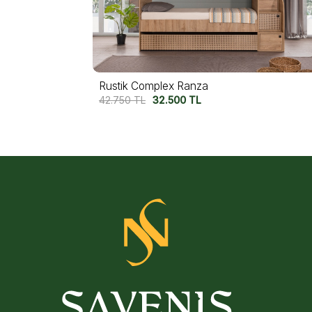
Rustik Ranza Set 1
55.000
TL
42.750
TL