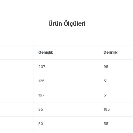
Ürün Ölçüleri
Genişlik
Derinlik
237
95
125
51
167
51
95
195
80
55