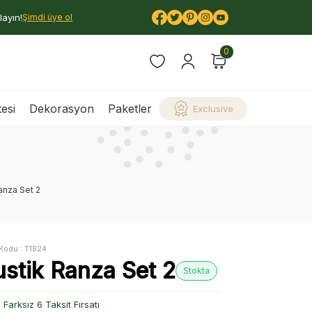
layın!
Şimdi üye ol
0
esi
Dekorasyon
Paketler
Exclusive
anza Set 2
Kodu :
T1824
ustik Ranza Set 2
Stokta
Farksız 6 Taksit Fırsatı