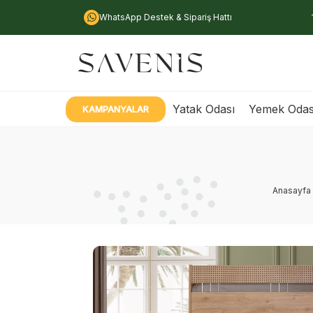
WhatsApp Destek & Sipariş Hattı
Yatak Odası
Yemek Odas
KAMPANYALAR
Anasayfa