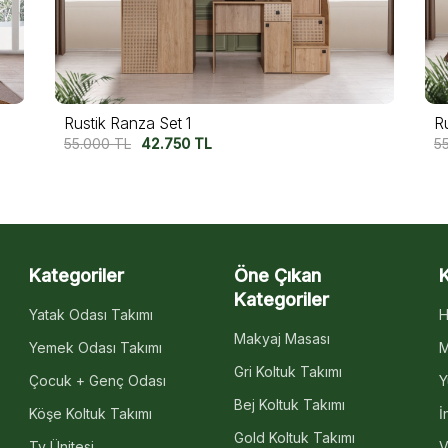
Rustik Ranza Set 3
S
55.000
TL
42.750
TL
4
Kategoriler
Öne Çıkan
Kategoriler
Yatak Odası Takımı
H
Makyaj Masası
Yemek Odası Takımı
M
Gri Koltuk Takımı
Çocuk + Genç Odası
Y
Bej Koltuk Takımı
Köşe Koltuk Takımı
İ
Gold Koltuk Takımı
Tv Ünitesi
V