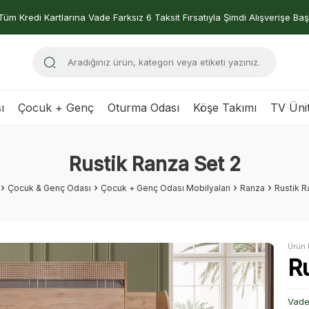
Tüm Kredi Kartlarına Vade Farksız 6 Taksit Fırsatıyla Şimdi Alışverişe Baş
ı
Çocuk + Genç
Oturma Odası
Köşe Takımı
TV Ünit
Rustik Ranza Set 2
Çocuk & Genç Odası
Çocuk + Genç Odası Mobilyaları
Ranza
Rustik R
Ürün 
R
Vade 