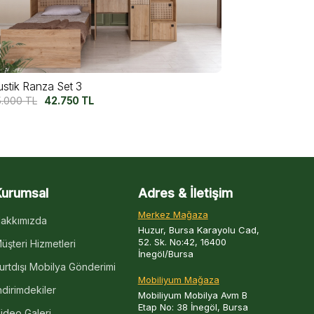
tory Complex Ranza
Story Ranza 
2.750
TL
32.500
TL
55.000
TL
4
Kurumsal
Adres & İletişim
Merkez Mağaza
akkımızda
Huzur, Bursa Karayolu Cad,
52. Sk. No:42, 16400
üşteri Hizmetleri
İnegöl/Bursa
urtdışı Mobilya Gönderimi
Mobiliyum Mağaza
ndirimdekiler
Mobiliyum Mobilya Avm B
Etap No: 38 İnegöl, Bursa
ideo Galeri