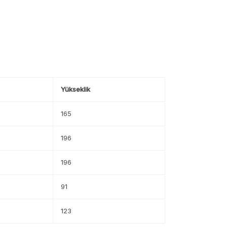
Yükseklik
165
196
196
91
123