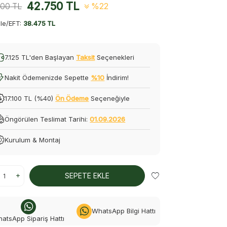
42.750
TL
000
TL
%22
le/EFT:
38.475 TL
7.125 TL'den Başlayan
Taksit
Seçenekleri
Nakit Ödemenizde Sepette
%10
İndirim!
17.100 TL (%40)
Ön Ödeme
Seçeneğiyle
Öngörülen Teslimat Tarihi:
01.09.2026
Kurulum & Montaj
SEPETE EKLE
WhatsApp Bilgi Hattı
atsApp Sipariş Hattı