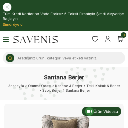
Tüm Kredi Kartlarına Vade Farksız 6 Taksit Fırsatıyla Şimdi Alışverişe
Başlayın!
Şimdi üye ol
0
Santana Berjer
Anasayfa
Oturma Odası
Kanepe & Berjer
Tekli Koltuk & Berjer
Sabit Berjer
Santana Berjer
Ürün Videosu