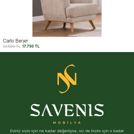
Capri Berjer V2
22.500
TL
17.750
TL
Eviniz sizin için ne kadar değerliyse, siz de bizim için o kadar