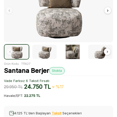
Ürün Kodu :
T11627
Santana Berjer
Stokta
Vade Farksız 6 Taksit Fırsatı
24.750
TL
29.950
TL
%17
Havale/EFT:
22.275 TL
4.125 TL'den Başlayan
Taksit
Seçenekleri