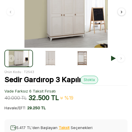
Ürün Kodu :
T2543
Sedir Gardırop 3 Kapılı
Stokta
Vade Farksız 6 Taksit Fırsatı
32.500
TL
40.000
TL
%19
Havale/EFT:
29.250 TL
5.417 TL'den Başlayan
Taksit
Seçenekleri